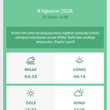
Kadın
8 Ağustos 2026
25 Safer 1448
Magazin
Kimin ilmi artar da dünyaya karşı (rağbeti azalarak) zühdü
Yaşam
artmazsa o kimsenin ancak Allâhü Teâlâ'dan uzaklığı
artmış olur. (Hadis-i şerif)
İMSAK
GÜNEŞ
04:35
06:14
ÖĞLE
İKINDI