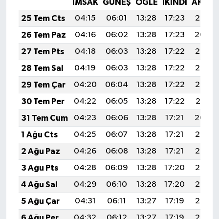
İMSAK
GÜNEŞ
ÖĞLE
İKINDI
AKŞA
25 Tem Cts
04:15
06:01
13:28
17:23
20:45
26 Tem Paz
04:16
06:02
13:28
17:23
20:44
27 Tem Pts
04:18
06:03
13:28
17:22
20:43
28 Tem Sal
04:19
06:03
13:28
17:22
20:43
29 Tem Çar
04:20
06:04
13:28
17:22
20:42
30 Tem Per
04:22
06:05
13:28
17:22
20:41
31 Tem Cum
04:23
06:06
13:28
17:21
20:40
1 Ağu Cts
04:25
06:07
13:28
17:21
20:39
2 Ağu Paz
04:26
06:08
13:28
17:21
20:38
3 Ağu Pts
04:28
06:09
13:28
17:20
20:36
4 Ağu Sal
04:29
06:10
13:28
17:20
20:35
5 Ağu Çar
04:31
06:11
13:27
17:19
20:34
6 Ağu Per
04:32
06:12
13:27
17:19
20:33