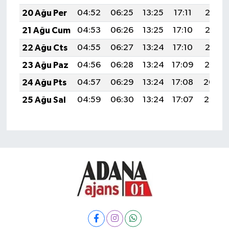
20 Ağu Per
04:52
06:25
13:25
17:11
20:15
21 Ağu Cum
04:53
06:26
13:25
17:10
20:13
22 Ağu Cts
04:55
06:27
13:24
17:10
20:12
23 Ağu Paz
04:56
06:28
13:24
17:09
20:10
24 Ağu Pts
04:57
06:29
13:24
17:08
20:09
25 Ağu Sal
04:59
06:30
13:24
17:07
20:07