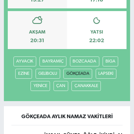
13:27
17:18
AKŞAM
YATSI
20:31
22:02
AYVACIK
BAYRAMİÇ
BOZCAADA
BİGA
EZİNE
GELİBOLU
GÖKÇEADA
LAPSEKİ
YENİCE
ÇAN
ÇANAKKALE
GÖKÇEADA AYLIK NAMAZ VAKITLERI