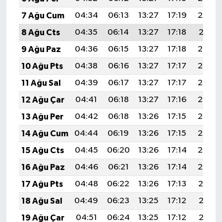
7 Ağu Cum
04:34
06:13
13:27
17:19
20:32
8 Ağu Cts
04:35
06:14
13:27
17:18
20:31
9 Ağu Paz
04:36
06:15
13:27
17:18
20:29
10 Ağu Pts
04:38
06:16
13:27
17:17
20:28
11 Ağu Sal
04:39
06:17
13:27
17:17
20:27
12 Ağu Çar
04:41
06:18
13:27
17:16
20:26
13 Ağu Per
04:42
06:18
13:26
17:15
20:24
14 Ağu Cum
04:44
06:19
13:26
17:15
20:23
15 Ağu Cts
04:45
06:20
13:26
17:14
20:22
16 Ağu Paz
04:46
06:21
13:26
17:14
20:20
17 Ağu Pts
04:48
06:22
13:26
17:13
20:19
18 Ağu Sal
04:49
06:23
13:25
17:12
20:18
19 Ağu Çar
04:51
06:24
13:25
17:12
20:16