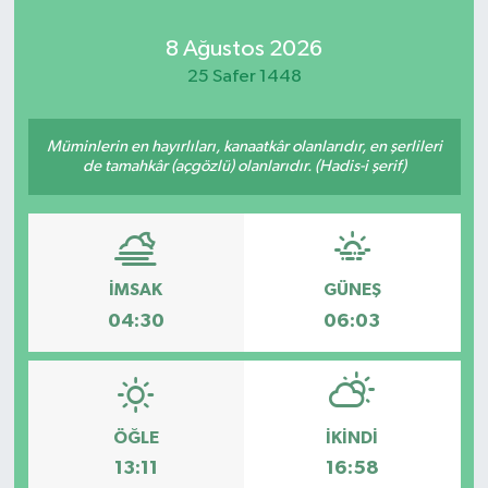
Kadın
8 Ağustos 2026
25 Safer 1448
Magazin
Müminlerin en hayırlıları, kanaatkâr olanlarıdır, en şerlileri
Yaşam
de tamahkâr (açgözlü) olanlarıdır. (Hadis-i şerif)
İMSAK
GÜNEŞ
04:30
06:03
ÖĞLE
İKINDI
13:11
16:58