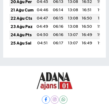
20 Ağu Per
04:45
06:13
13:08
16:52
19:54
21 Ağu Cum
04:46
06:14
13:08
16:51
19:52
22 Ağu Cts
04:47
06:15
13:08
16:50
19:51
23 Ağu Paz
04:49
06:16
13:08
16:50
19:50
24 Ağu Pts
04:50
06:16
13:07
16:49
19:48
25 Ağu Sal
04:51
06:17
13:07
16:49
19:47