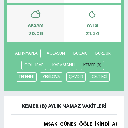
AKŞAM
YATSI
20:08
21:34
ALTINYAYLA
AĞLASUN
BUCAK
BURDUR
GÖLHİSAR
KARAMANLI
KEMER (B)
TEFENNİ
YEŞİLOVA
ÇAVDIR
ÇELTİKCİ
KEMER (B) AYLIK NAMAZ VAKITLERI
İMSAK
GÜNEŞ
ÖĞLE
İKINDI
AKŞA