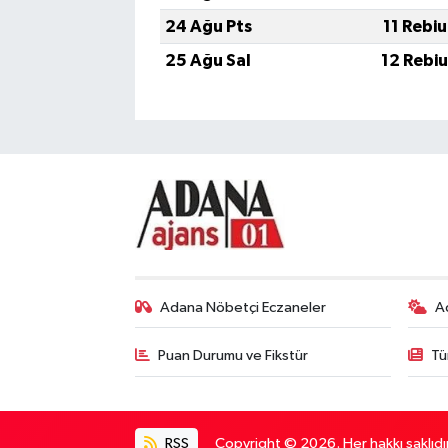
24 Ağu Pts
11 Rebi
25 Ağu Sal
12 Rebi
Adana Nöbetçi Eczaneler
A
Puan Durumu ve Fikstür
Tü
RSS
Copyright © 2026. Her hakkı saklıdır