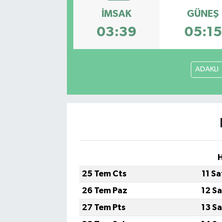
İMSAK
GÜNEŞ
Kadın
03:39
05:15
Magazin
Yaşam
ADAKLI
H
25 Tem Cts
11 S
26 Tem Paz
12 S
27 Tem Pts
13 S