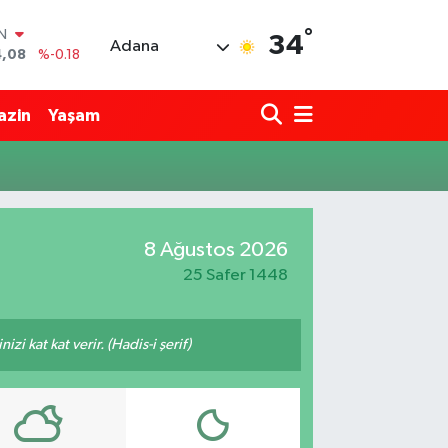
°
IN
34
Adana
4,08
%-0.18
R
36
%0.18
azin
Yaşam
10
%0.32
N
1
%0.38
ALTIN
55
%0.03
00
8 Ağustos 2026
%-14
25 Safer 1448
i kat kat verir. (Hadis-i şerif)