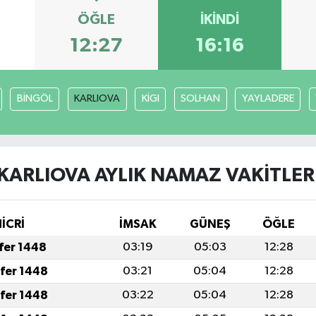
ÖĞLE
İKINDI
12:27
16:16
BİNGÖL
KARLIOVA
KİGI
SOLHAN
YAYLADERE
KARLIOVA AYLIK NAMAZ VAKITLER
İCRİ
İMSAK
GÜNEŞ
ÖĞLE
afer 1448
03:19
05:03
12:28
afer 1448
03:21
05:04
12:28
afer 1448
03:22
05:04
12:28