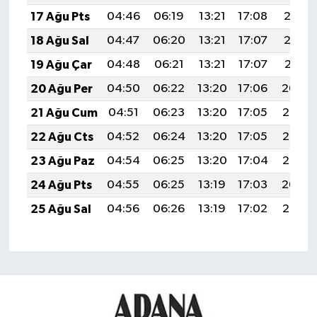
17 Ağu Pts
04:46
06:19
13:21
17:08
20:13
18 Ağu Sal
04:47
06:20
13:21
17:07
20:12
19 Ağu Çar
04:48
06:21
13:21
17:07
20:11
20 Ağu Per
04:50
06:22
13:20
17:06
20:09
21 Ağu Cum
04:51
06:23
13:20
17:05
20:08
22 Ağu Cts
04:52
06:24
13:20
17:05
20:06
23 Ağu Paz
04:54
06:25
13:20
17:04
20:05
24 Ağu Pts
04:55
06:25
13:19
17:03
20:04
25 Ağu Sal
04:56
06:26
13:19
17:02
20:02