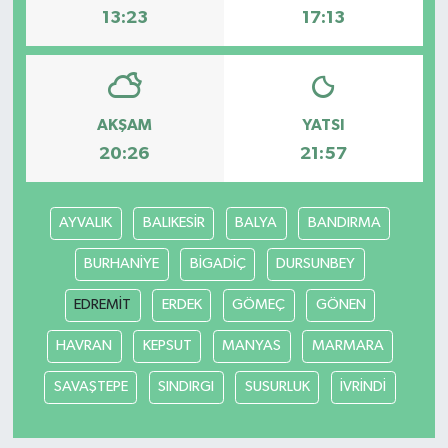
13:23
17:13
AKŞAM
YATSI
20:26
21:57
AYVALIK
BALIKESİR
BALYA
BANDIRMA
BURHANİYE
BİGADİÇ
DURSUNBEY
EDREMİT
ERDEK
GÖMEÇ
GÖNEN
HAVRAN
KEPSUT
MANYAS
MARMARA
SAVAŞTEPE
SINDIRGI
SUSURLUK
İVRİNDİ