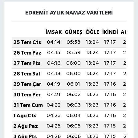
EDREMİT AYLIK NAMAZ VAKITLERI
İMSAK
GÜNEŞ
ÖĞLE
İKINDI
AKŞA
25 Tem Cts
04:14
05:58
13:24
17:17
20:39
26 Tem Paz
04:15
05:59
13:24
17:17
20:38
27 Tem Pts
04:16
06:00
13:24
17:17
20:37
28 Tem Sal
04:18
06:00
13:24
17:17
20:37
29 Tem Çar
04:19
06:01
13:23
17:16
20:36
30 Tem Per
04:21
06:02
13:23
17:16
20:35
31 Tem Cum
04:22
06:03
13:23
17:16
20:34
1 Ağu Cts
04:23
06:04
13:23
17:16
20:33
2 Ağu Paz
04:25
06:05
13:23
17:15
20:32
3 Ağu Pts
04:26
06:06
13:23
17:15
20:31