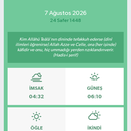
Kadın
7 Ağustos 2026
24 Safer 1448
Magazin
Kim Allâhü Teâlâ'nın dininde tefakkuh ederse (dînî
Yaşam
ilimleri öğrenirse) Allah Azze ve Celle, ona (her işinde)
kâfidir ve onu, hiç ummadığı yerden rızıklandırıverir.
(Hadis-i şerif)
İMSAK
GÜNEŞ
04:32
06:10
ÖĞLE
İKINDI