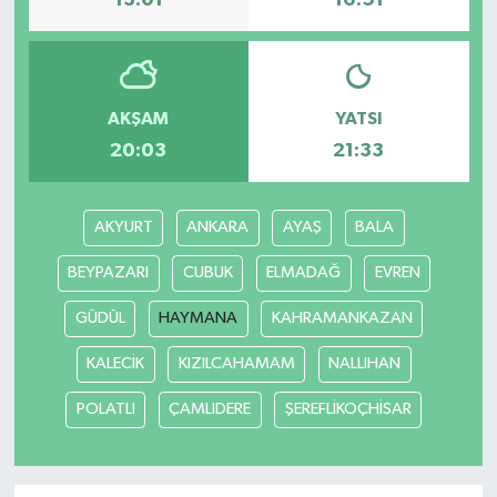
13:01
16:51
AKŞAM
YATSI
20:03
21:33
AKYURT
ANKARA
AYAŞ
BALA
BEYPAZARI
CUBUK
ELMADAĞ
EVREN
GÜDÜL
HAYMANA
KAHRAMANKAZAN
KALECİK
KIZILCAHAMAM
NALLIHAN
POLATLI
ÇAMLIDERE
ŞEREFLİKOÇHİSAR