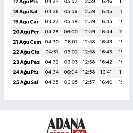
17 Ağu Pts
04:24
05:57
12:59
16:46
19:51
18 Ağu Sal
04:26
05:58
12:59
16:45
19:50
19 Ağu Çar
04:27
05:59
12:59
16:45
19:49
20 Ağu Per
04:28
06:00
12:59
16:44
19:47
21 Ağu Cum
04:30
06:01
12:58
16:43
19:46
22 Ağu Cts
04:31
06:02
12:58
16:43
19:44
23 Ağu Paz
04:32
06:03
12:58
16:42
19:43
24 Ağu Pts
04:34
06:04
12:58
16:41
19:41
25 Ağu Sal
04:35
06:05
12:57
16:40
19:40