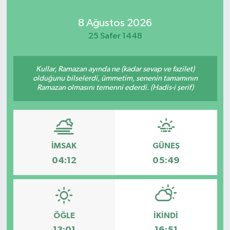
Kadın
8 Ağustos 2026
25 Safer 1448
Magazin
Kullar, Ramazan ayında ne (kadar sevap ve fazilet)
Yaşam
olduğunu bilselerdi, ümmetim, senenin tamamının
Ramazan olmasını temenni ederdi. (Hadis-i şerif)
İMSAK
GÜNEŞ
04:12
05:49
ÖĞLE
İKINDI