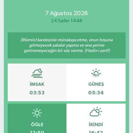
Kadın
7 Ağustos 2026
24 Safer 1448
Magazin
(Mümin) kardeşinle münakaşa etme, onun hoşuna
Yaşam
gitmeyecek şakalar yapma ve ona yerine
getiremeyeceğin bir söz verme. (Hadis-i şerif)
İMSAK
GÜNEŞ
03:53
05:34
ÖĞLE
İKINDI