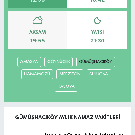
12:50
16:42
AKŞAM
YATSI
19:56
21:30
AMASYA
GÖYNÜCEK
GÜMÜŞHACIKÖY
HAMAMÖZÜ
MERZİFON
SULUOVA
TAŞOVA
GÜMÜŞHACIKÖY AYLIK NAMAZ VAKITLERI