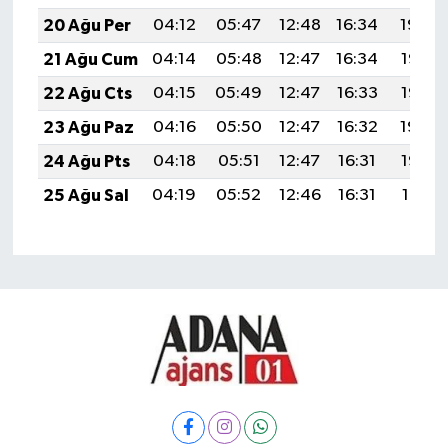
20 Ağu Per
04:12
05:47
12:48
16:34
19:39
21 Ağu Cum
04:14
05:48
12:47
16:34
19:37
22 Ağu Cts
04:15
05:49
12:47
16:33
19:36
23 Ağu Paz
04:16
05:50
12:47
16:32
19:34
24 Ağu Pts
04:18
05:51
12:47
16:31
19:33
25 Ağu Sal
04:19
05:52
12:46
16:31
19:31