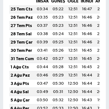
İMSAK
GÜNEŞ
ÖĞLE
İKINDI
AKŞA
25 Tem Cts
03:34
05:22
12:51
16:47
20:10
26 Tem Paz
03:35
05:23
12:51
16:46
20:09
27 Tem Pts
03:37
05:23
12:51
16:46
20:08
28 Tem Sal
03:38
05:24
12:51
16:46
20:07
29 Tem Çar
03:39
05:25
12:51
16:46
20:06
30 Tem Per
03:41
05:26
12:51
16:45
20:05
31 Tem Cum
03:42
05:27
12:51
16:45
20:04
1 Ağu Cts
03:44
05:28
12:51
16:45
20:03
2 Ağu Paz
03:46
05:29
12:51
16:44
20:02
3 Ağu Pts
03:47
05:30
12:50
16:44
20:01
4 Ağu Sal
03:49
05:31
12:50
16:44
20:00
5 Ağu Çar
03:50
05:32
12:50
16:43
19:59
6 Ağu Per
03:52
05:33
12:50
16:43
19:57