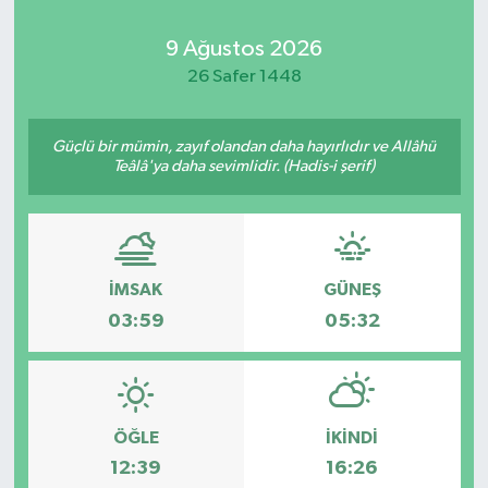
Kadın
9 Ağustos 2026
26 Safer 1448
Magazin
Güçlü bir mümin, zayıf olandan daha hayırlıdır ve Allâhü
Yaşam
Teâlâ'ya daha sevimlidir. (Hadis-i şerif)
İMSAK
GÜNEŞ
03:59
05:32
ÖĞLE
İKINDI
12:39
16:26