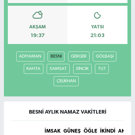
AKŞAM
YATSI
19:37
21:03
ADIYAMAN
BESNİ
GERGER
GÖLBAŞI
KAHTA
SAMSAT
SİNCİK
TUT
ÇELİKHAN
BESNİ AYLIK NAMAZ VAKITLERI
İMSAK
GÜNEŞ
ÖĞLE
İKINDI
AKŞA