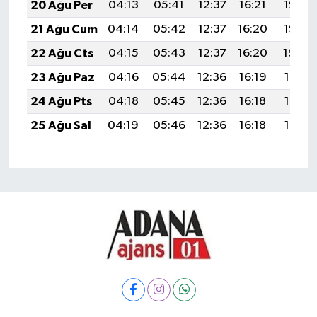
20 Ağu Per
04:13
05:41
12:37
16:21
19:23
21 Ağu Cum
04:14
05:42
12:37
16:20
19:22
22 Ağu Cts
04:15
05:43
12:37
16:20
19:20
23 Ağu Paz
04:16
05:44
12:36
16:19
19:19
24 Ağu Pts
04:18
05:45
12:36
16:18
19:18
25 Ağu Sal
04:19
05:46
12:36
16:18
19:16