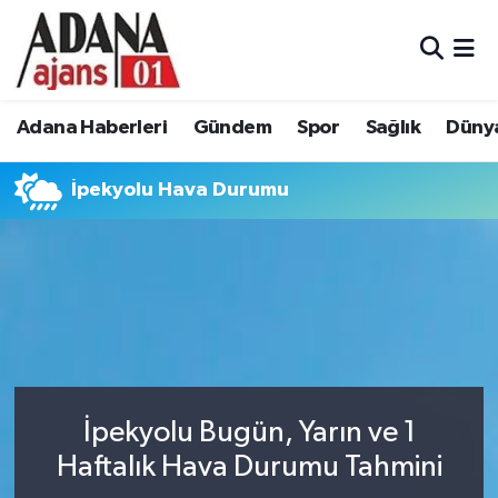
Adana Haberleri
Adana Nöbetçi Eczaneler
Adana Haberleri
Gündem
Spor
Sağlık
Düny
Gündem
Adana Hava Durumu
İpekyolu Hava Durumu
Spor
Adana Namaz Vakitleri
Sağlık
Adana Trafik Yoğunluk Haritası
Dünya
Süper Lig Puan Durumu ve Fikstür
Eğitim
Tüm Manşetler
Siyaset
Son Dakika Haberleri
İpekyolu Bugün, Yarın ve 1
Haftalık Hava Durumu Tahmini
Ekonomi
Haber Arşivi