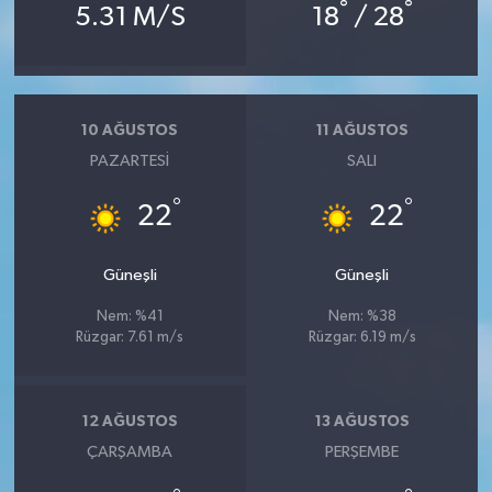
°
°
5.31 M/S
18
/ 28
10 AĞUSTOS
11 AĞUSTOS
PAZARTESI
SALI
°
°
22
22
Güneşli
Güneşli
Nem: %41
Nem: %38
Rüzgar: 7.61 m/s
Rüzgar: 6.19 m/s
12 AĞUSTOS
13 AĞUSTOS
ÇARŞAMBA
PERŞEMBE