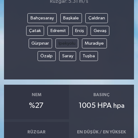
Rüzgar: 5.31 m/s
Bahçesaray
Başkale
Çaldıran
Çatak
Edremit
Erciş
Gevaş
Gürpınar
İpekyolu
Muradiye
Özalp
Saray
Tuşba
NEM
BASINÇ
%27
1005 HPA
hpa
RÜZGAR
EN DÜŞÜK / EN YÜKSEK