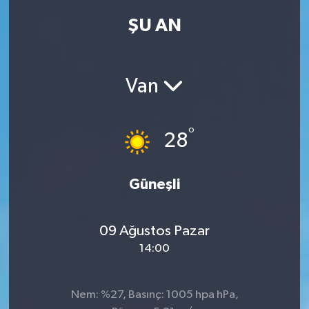
ŞU AN
Kadın
Magazin
Van
Yaşam
°
28
Güneşli
09 Ağustos Pazar
14:00
Nem: %27, Basınç: 1005 hpa hPa,