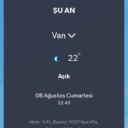
ŞU AN
Kadın
Magazin
Van
Yaşam
°
22
Açık
08 Ağustos Cumartesi
22:45
Nem: %41, Basınç: 1007 hpa hPa,