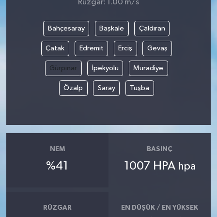
Rüzgar: 1.00 m/s
Bahçesaray
Başkale
Çaldıran
Çatak
Edremit
Erciş
Gevaş
Gürpınar
İpekyolu
Muradiye
Özalp
Saray
Tuşba
NEM
BASINÇ
%41
1007 HPA
hpa
RÜZGAR
EN DÜŞÜK / EN YÜKSEK