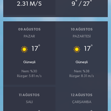
°
°
2.31 M/S
9
/ 27
09 AĞUSTOS
10 AĞUSTOS
PAZAR
PAZARTESI
°
°
17
17
Güneşli
Güneşli
Nem: %30
Nem: %38
Rüzgar: 5.81 m/s
Rüzgar: 8.31 m/s
11 AĞUSTOS
12 AĞUSTOS
SALI
ÇARŞAMBA