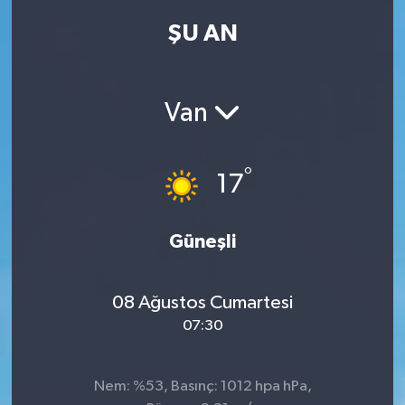
ŞU AN
Kadın
Magazin
Van
Yaşam
°
17
Güneşli
08 Ağustos Cumartesi
07:30
Nem: %53, Basınç: 1012 hpa hPa,