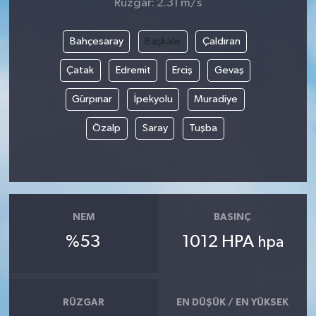
Rüzgar: 2.31 m/s
Bahçesaray
Başkale
Çaldıran
Çatak
Edremit
Erciş
Gevaş
Gürpınar
İpekyolu
Muradiye
Özalp
Saray
Tuşba
NEM
BASINÇ
%53
1012 HPA
hpa
RÜZGAR
EN DÜŞÜK / EN YÜKSEK