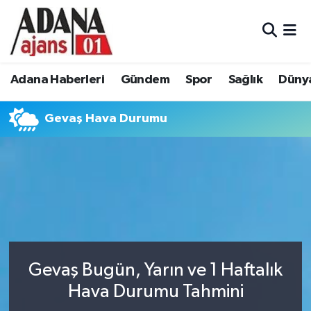
Adana Haberleri
Adana Nöbetçi Eczaneler
Adana Haberleri
Gündem
Spor
Sağlık
Düny
Gündem
Adana Hava Durumu
Gevaş Hava Durumu
Spor
Adana Namaz Vakitleri
Sağlık
Adana Trafik Yoğunluk Haritası
Dünya
Süper Lig Puan Durumu ve Fikstür
Eğitim
Tüm Manşetler
Siyaset
Son Dakika Haberleri
Gevaş Bugün, Yarın ve 1 Haftalık
Hava Durumu Tahmini
Ekonomi
Haber Arşivi