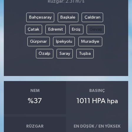
Rüzgar: 2.31 m/s
Bahçesaray
Başkale
Çaldıran
Çatak
Edremit
Erciş
Gevaş
Gürpınar
İpekyolu
Muradiye
Özalp
Saray
Tuşba
NEM
BASINÇ
%37
1011 HPA
hpa
RÜZGAR
EN DÜŞÜK / EN YÜKSEK