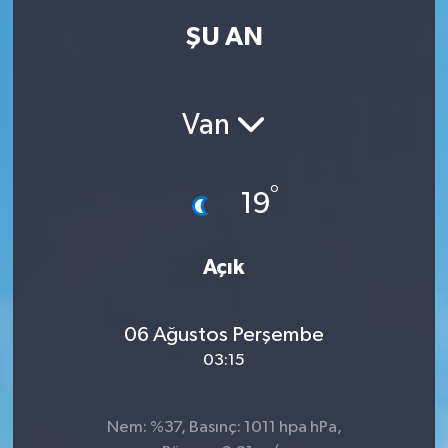
ŞU AN
Kadın
Magazin
Van
Yaşam
°
19
Açık
06 Ağustos Perşembe
03:15
Nem: %37, Basınç: 1011 hpa hPa,