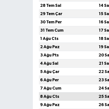
28 Tem Sal
14 S
29 Tem Çar
15 S
30 Tem Per
16 S
31 Tem Cum
17 S
1 Ağu Cts
18 S
2 Ağu Paz
19 S
3 Ağu Pts
20 S
4 Ağu Sal
21 S
5 Ağu Çar
22 S
6 Ağu Per
23 S
7 Ağu Cum
24 S
8 Ağu Cts
25 S
9 Ağu Paz
26 S