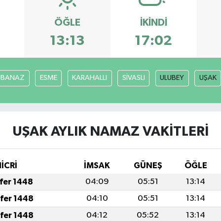
ÖĞLE
İKINDI
3
13:13
17:02
BANAZ
ESME
KARAHALLI
SİVASLI
ULUBEY
UŞAK
UŞAK AYLIK NAMAZ VAKITLERI
HİCRİ
İMSAK
GÜNEŞ
ÖĞLE
afer 1448
04:09
05:51
13:14
afer 1448
04:10
05:51
13:14
afer 1448
04:12
05:52
13:14