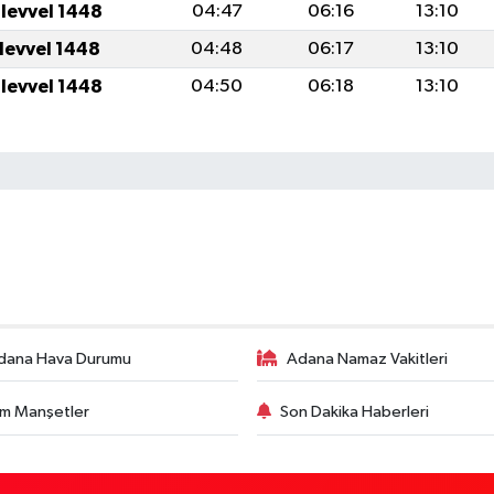
ulevvel 1448
04:47
06:16
13:10
ulevvel 1448
04:48
06:17
13:10
ulevvel 1448
04:50
06:18
13:10
dana Hava Durumu
Adana Namaz Vakitleri
m Manşetler
Son Dakika Haberleri