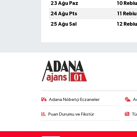
23 Ağu Paz
10 Rebi
24 Ağu Pts
11 Rebi
25 Ağu Sal
12 Rebi
Adana Nöbetçi Eczaneler
A
Puan Durumu ve Fikstür
Tü