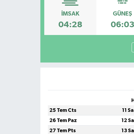
Kadın
İMSAK
GÜNEŞ
04:28
06:0
Magazin
Yaşam
25 Tem Cts
11 S
26 Tem Paz
12 S
27 Tem Pts
13 S