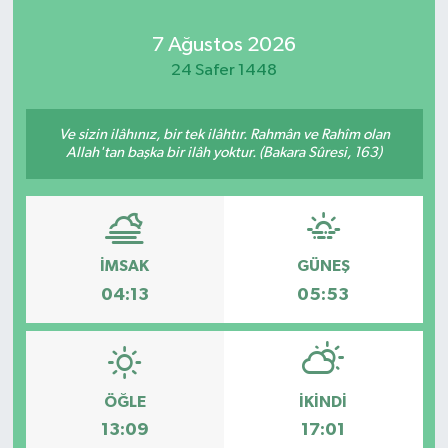
Kadın
7 Ağustos 2026
24 Safer 1448
Magazin
Ve sizin ilâhınız, bir tek ilâhtır. Rahmân ve Rahîm olan
Yaşam
Allah'tan başka bir ilâh yoktur. (Bakara Sûresi, 163)
İMSAK
GÜNEŞ
04:13
05:53
ÖĞLE
İKINDI
13:09
17:01