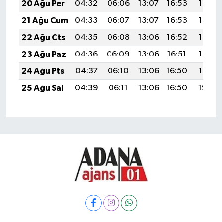
20 Ağu Per
04:32
06:06
13:07
16:53
19:58
21 Ağu Cum
04:33
06:07
13:07
16:53
19:56
22 Ağu Cts
04:35
06:08
13:06
16:52
19:55
23 Ağu Paz
04:36
06:09
13:06
16:51
19:53
24 Ağu Pts
04:37
06:10
13:06
16:50
19:52
25 Ağu Sal
04:39
06:11
13:06
16:50
19:50