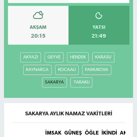
AKŞAM
YATSI
20:15
21:49
AKYAZI
GEYVE
HENDEK
KARASU
KAYNARCA
KOCAALİ
PAMUKOVA
SAKARYA
TARAKLI
SAKARYA AYLIK NAMAZ VAKITLERI
İMSAK
GÜNEŞ
ÖĞLE
İKINDI
AKŞA