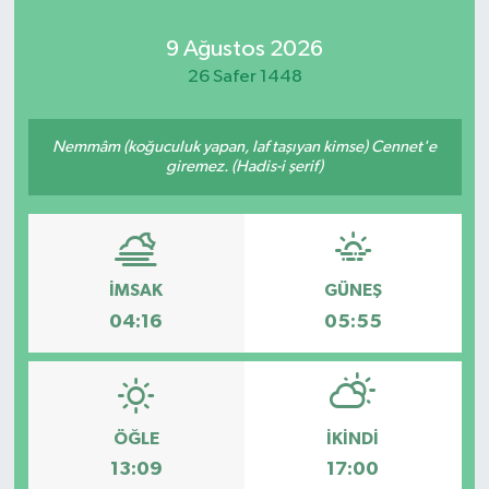
Kadın
9 Ağustos 2026
26 Safer 1448
Magazin
Nemmâm (koğuculuk yapan, laf taşıyan kimse) Cennet'e
Yaşam
giremez. (Hadis-i şerif)
İMSAK
GÜNEŞ
04:16
05:55
ÖĞLE
İKINDI
13:09
17:00