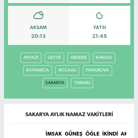
AKŞAM
YATSI
20:13
21:45
AKYAZI
GEYVE
HENDEK
KARASU
KAYNARCA
KOCAALİ
PAMUKOVA
SAKARYA
TARAKLI
SAKARYA AYLIK NAMAZ VAKITLERI
İMSAK
GÜNEŞ
ÖĞLE
İKINDI
AKŞA