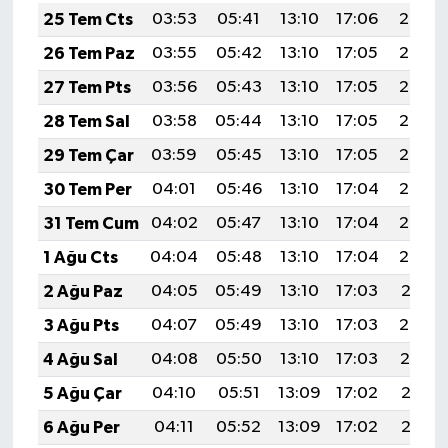
25 Tem Cts
03:53
05:41
13:10
17:06
20:29
26 Tem Paz
03:55
05:42
13:10
17:05
20:28
27 Tem Pts
03:56
05:43
13:10
17:05
20:27
28 Tem Sal
03:58
05:44
13:10
17:05
20:26
29 Tem Çar
03:59
05:45
13:10
17:05
20:25
30 Tem Per
04:01
05:46
13:10
17:04
20:24
31 Tem Cum
04:02
05:47
13:10
17:04
20:23
1 Ağu Cts
04:04
05:48
13:10
17:04
20:22
2 Ağu Paz
04:05
05:49
13:10
17:03
20:21
3 Ağu Pts
04:07
05:49
13:10
17:03
20:20
4 Ağu Sal
04:08
05:50
13:10
17:03
20:19
5 Ağu Çar
04:10
05:51
13:09
17:02
20:17
6 Ağu Per
04:11
05:52
13:09
17:02
20:16