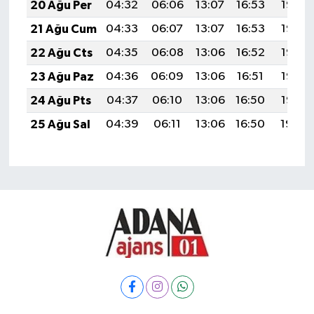
20 Ağu Per
04:32
06:06
13:07
16:53
19:58
21 Ağu Cum
04:33
06:07
13:07
16:53
19:56
22 Ağu Cts
04:35
06:08
13:06
16:52
19:55
23 Ağu Paz
04:36
06:09
13:06
16:51
19:53
24 Ağu Pts
04:37
06:10
13:06
16:50
19:52
25 Ağu Sal
04:39
06:11
13:06
16:50
19:50