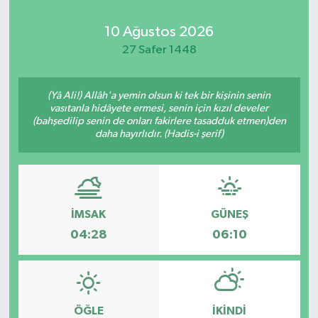
Kadın
10 Ağustos 2026
27 Safer 1448
Magazin
(Yâ Ali!) Allâh'a yemin olsun ki tek bir kişinin senin
Yaşam
vasıtanla hidâyete ermesi, senin için kızıl develer
(bahşedilip senin de onları fakirlere tasadduk etmen)den
daha hayırlıdır. (Hadis-i şerif)
İMSAK
GÜNEŞ
04:28
06:10
ÖĞLE
İKINDI