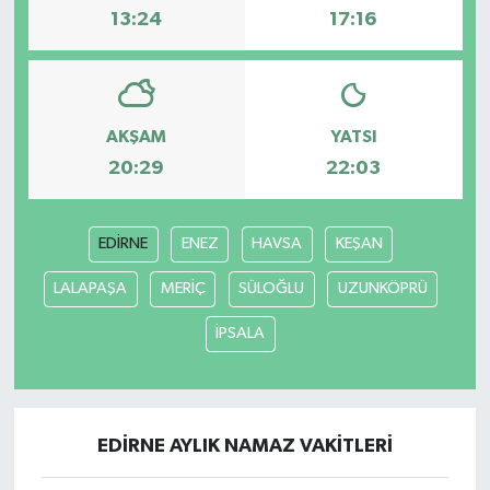
13:24
17:16
AKŞAM
YATSI
20:29
22:03
EDİRNE
ENEZ
HAVSA
KEŞAN
LALAPAŞA
MERİÇ
SÜLOĞLU
UZUNKÖPRÜ
İPSALA
EDİRNE AYLIK NAMAZ VAKITLERI