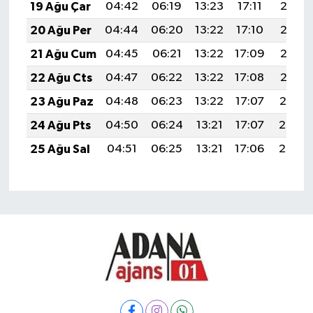
19 Ağu Çar
04:42
06:19
13:23
17:11
20:16
20 Ağu Per
04:44
06:20
13:22
17:10
20:15
21 Ağu Cum
04:45
06:21
13:22
17:09
20:13
22 Ağu Cts
04:47
06:22
13:22
17:08
20:12
23 Ağu Paz
04:48
06:23
13:22
17:07
20:10
24 Ağu Pts
04:50
06:24
13:21
17:07
20:08
25 Ağu Sal
04:51
06:25
13:21
17:06
20:07