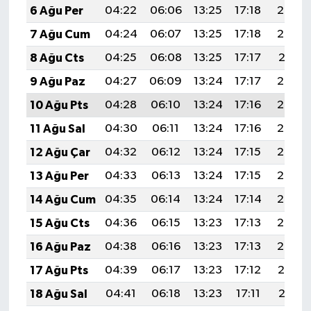
6 Ağu Per
04:22
06:06
13:25
17:18
20:34
7 Ağu Cum
04:24
06:07
13:25
17:18
20:33
8 Ağu Cts
04:25
06:08
13:25
17:17
20:31
9 Ağu Paz
04:27
06:09
13:24
17:17
20:30
10 Ağu Pts
04:28
06:10
13:24
17:16
20:29
11 Ağu Sal
04:30
06:11
13:24
17:16
20:27
12 Ağu Çar
04:32
06:12
13:24
17:15
20:26
13 Ağu Per
04:33
06:13
13:24
17:15
20:25
14 Ağu Cum
04:35
06:14
13:24
17:14
20:23
15 Ağu Cts
04:36
06:15
13:23
17:13
20:22
16 Ağu Paz
04:38
06:16
13:23
17:13
20:20
17 Ağu Pts
04:39
06:17
13:23
17:12
20:19
18 Ağu Sal
04:41
06:18
13:23
17:11
20:18