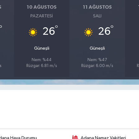
S
10 AĞUSTOS
11 AĞUSTOS
PAZARTESI
SALI
°
°
°
26
26
Güneşli
Güneşli
Nem: %44
Nem: %47
s
Rüzgar: 6.81 m/s
Rüzgar: 6.00 m/s
R
dana Hava Durumu
Adana Namaz Vakitleri