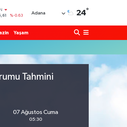
°
IN
24
Adana
5,61
%-0.63
R
43
%0.16
azin
Yaşam
17
%-0.02
İN
63
%0.07
ALTIN
40
%0.45
00
%70
urumu Tahmini
07 Ağustos Cuma
05:30