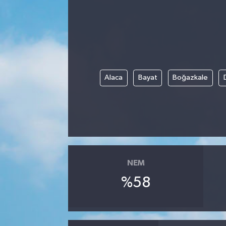
Kadın
Magazin
Yaşam
Alaca
Bayat
Boğazkale
NEM
%58