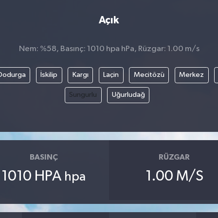
Açık
Nem: %58, Basınç: 1010 hpa hPa, Rüzgar: 1.00 m/s
Dodurga
İskilip
Kargı
Laçin
Mecitözü
Merkez
Sungurlu
Uğurludağ
BASINÇ
RÜZGAR
1010 HPA
1.00 M/S
hpa