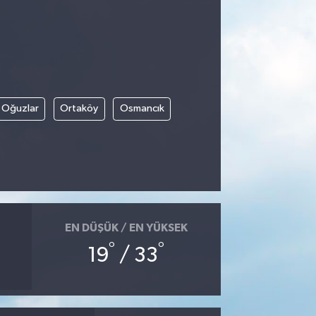
Oğuzlar
Ortaköy
Osmancık
EN DÜŞÜK / EN YÜKSEK
°
°
19
/ 33