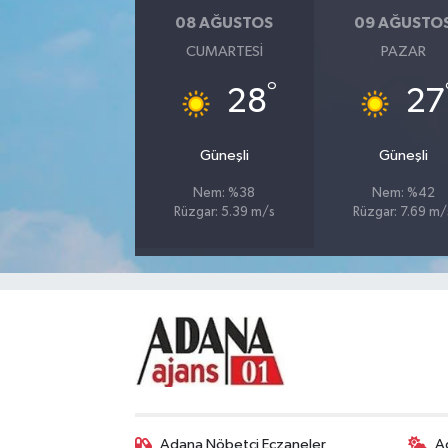
08 AĞUSTOS
09 AĞUSTO
CUMARTESI
PAZAR
°
28
27
Güneşli
Güneşli
Nem: %38
Nem: %42
Rüzgar: 5.39 m/s
Rüzgar: 7.69 m/
Adana Nöbetçi Eczaneler
A