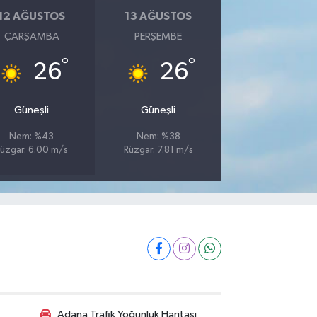
12 AĞUSTOS
13 AĞUSTOS
ÇARŞAMBA
PERŞEMBE
°
°
26
26
Güneşli
Güneşli
Nem: %43
Nem: %38
üzgar: 6.00 m/s
Rüzgar: 7.81 m/s
Adana Trafik Yoğunluk Haritası