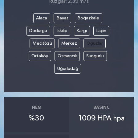
Rüzgar: 2.39 m/s
Alaca
Bayat
Boğazkale
Dodurga
İskilip
Kargı
Laçin
Mecitözü
Merkez
Oğuzlar
Ortaköy
Osmancık
Sungurlu
Uğurludağ
NEM
BASINÇ
%30
1009 HPA
hpa