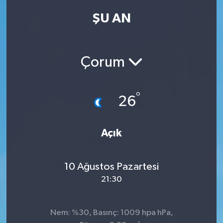
ŞU AN
Kadın
Magazin
Çorum
Yaşam
°
26
Açık
10 Ağustos Pazartesi
21:30
Nem: %30, Basınç: 1009 hpa hPa,