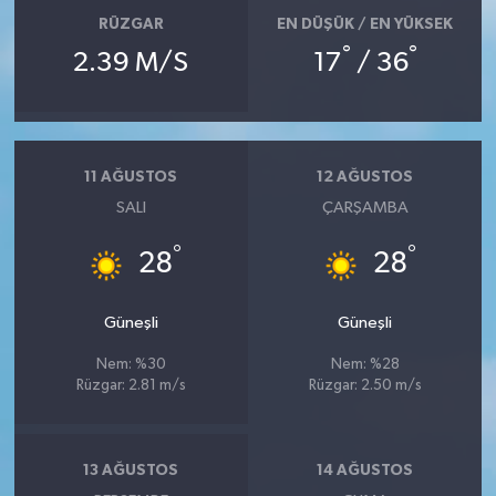
RÜZGAR
EN DÜŞÜK / EN YÜKSEK
°
°
2.39 M/S
17
/ 36
11 AĞUSTOS
12 AĞUSTOS
SALI
ÇARŞAMBA
°
°
28
28
Güneşli
Güneşli
Nem: %30
Nem: %28
Rüzgar: 2.81 m/s
Rüzgar: 2.50 m/s
13 AĞUSTOS
14 AĞUSTOS