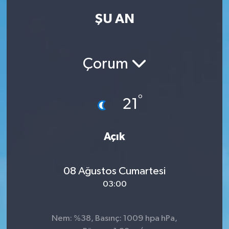
ŞU AN
Kadın
Magazin
Çorum
Yaşam
°
21
Açık
08 Ağustos Cumartesi
03:00
Nem: %38, Basınç: 1009 hpa hPa,