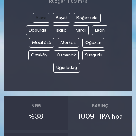
Rüzgar: 1.89 m/s
Alaca
Bayat
Boğazkale
Dodurga
İskilip
Kargı
Laçin
Mecitözü
Merkez
Oğuzlar
Ortaköy
Osmancık
Sungurlu
Uğurludağ
NEM
BASINÇ
%38
1009 HPA
hpa