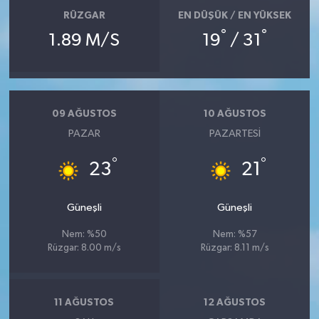
RÜZGAR
EN DÜŞÜK / EN YÜKSEK
°
°
1.89 M/S
19
/ 31
09 AĞUSTOS
10 AĞUSTOS
PAZAR
PAZARTESI
°
°
23
21
Güneşli
Güneşli
Nem: %50
Nem: %57
Rüzgar: 8.00 m/s
Rüzgar: 8.11 m/s
11 AĞUSTOS
12 AĞUSTOS