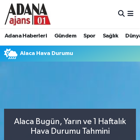
Adana Haberleri
Adana Nöbetçi Eczaneler
Adana Haberleri
Gündem
Spor
Sağlık
Düny
Gündem
Adana Hava Durumu
Alaca Hava Durumu
Spor
Adana Namaz Vakitleri
Sağlık
Adana Trafik Yoğunluk Haritası
Dünya
Süper Lig Puan Durumu ve Fikstür
Eğitim
Tüm Manşetler
Siyaset
Son Dakika Haberleri
Alaca Bugün, Yarın ve 1 Haftalık
Hava Durumu Tahmini
Ekonomi
Haber Arşivi