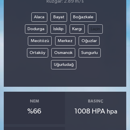
Rüzgar: 2.89 m/s
Alaca
Bayat
Boğazkale
Dodurga
İskilip
Kargı
Laçin
Mecitözü
Merkez
Oğuzlar
Ortaköy
Osmancık
Sungurlu
Uğurludağ
NEM
BASINÇ
%66
1008 HPA
hpa