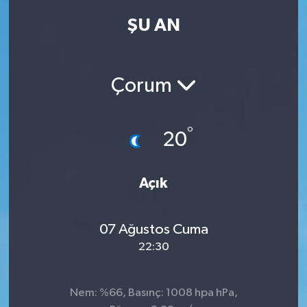
ŞU AN
Kadın
Magazin
Çorum
Yaşam
°
20
Açık
07 Ağustos Cuma
22:30
Nem: %66, Basınç: 1008 hpa hPa,