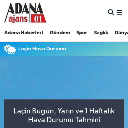
Adana Haberleri
Adana Nöbetçi Eczaneler
Adana Haberleri
Gündem
Spor
Sağlık
Düny
Gündem
Adana Hava Durumu
Laçin Hava Durumu
Spor
Adana Namaz Vakitleri
Sağlık
Adana Trafik Yoğunluk Haritası
Dünya
Süper Lig Puan Durumu ve Fikstür
Eğitim
Tüm Manşetler
Siyaset
Son Dakika Haberleri
Laçin Bugün, Yarın ve 1 Haftalık
Hava Durumu Tahmini
Ekonomi
Haber Arşivi