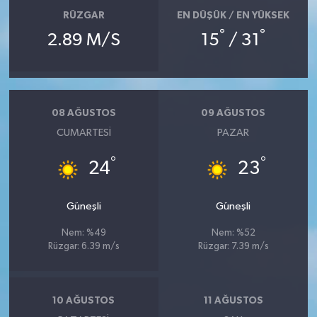
RÜZGAR
EN DÜŞÜK / EN YÜKSEK
°
°
2.89 M/S
15
/ 31
08 AĞUSTOS
09 AĞUSTOS
CUMARTESI
PAZAR
°
°
24
23
Güneşli
Güneşli
Nem: %49
Nem: %52
Rüzgar: 6.39 m/s
Rüzgar: 7.39 m/s
10 AĞUSTOS
11 AĞUSTOS