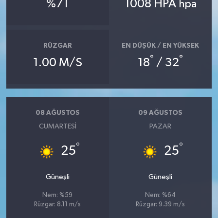
%71
1008 HPA
hpa
RÜZGAR
EN DÜŞÜK / EN YÜKSEK
°
°
1.00 M/S
18
/ 32
08 AĞUSTOS
09 AĞUSTOS
CUMARTESI
PAZAR
°
°
25
25
Güneşli
Güneşli
Nem: %59
Nem: %64
Rüzgar: 8.11 m/s
Rüzgar: 9.39 m/s