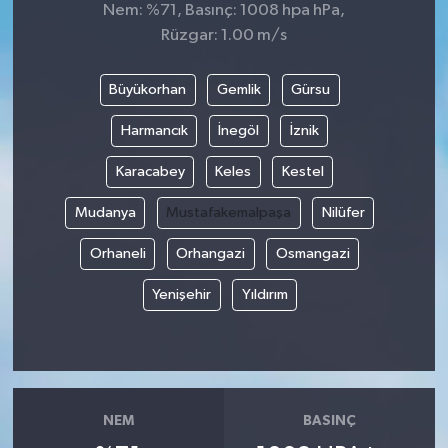
Nem: %71, Basınç: 1008 hpa hPa,
Rüzgar: 1.00 m/s
Büyükorhan
Gemlik
Gürsu
Harmancık
İnegöl
İznik
Karacabey
Keles
Kestel
Mudanya
Mustafakemalpaşa
Nilüfer
Orhaneli
Orhangazi
Osmangazi
Yenişehir
Yıldırım
NEM
BASINÇ