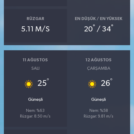
RÜZGAR
EN DÜŞÜK / EN YÜKSEK
°
°
5.11 M/S
20
/ 34
11 AĞUSTOS
12 AĞUSTOS
SALI
ÇARŞAMBA
°
°
25
26
Güneşli
Güneşli
Nem: %63
Nem: %58
Rüzgar: 8.50 m/s
Rüzgar: 9.81 m/s