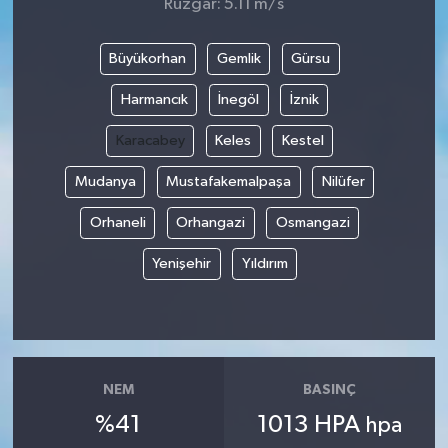
Rüzgar: 5.11 m/s
Büyükorhan
Gemlik
Gürsu
Harmancık
İnegöl
İznik
Karacabey
Keles
Kestel
Mudanya
Mustafakemalpaşa
Nilüfer
Orhaneli
Orhangazi
Osmangazi
Yenişehir
Yıldırım
NEM
BASINÇ
%41
1013 HPA
hpa