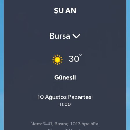
ŞU AN
Kadın
Magazin
Bursa
Yaşam
°
30
Güneşli
10 Ağustos Pazartesi
11:00
Nem: %41, Basınç: 1013 hpa hPa,