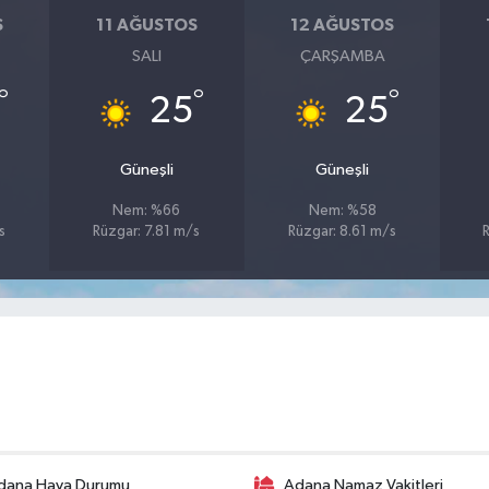
S
11 AĞUSTOS
12 AĞUSTOS
SALI
ÇARŞAMBA
°
°
°
25
25
Güneşli
Güneşli
Nem: %66
Nem: %58
s
Rüzgar: 7.81 m/s
Rüzgar: 8.61 m/s
dana Hava Durumu
Adana Namaz Vakitleri