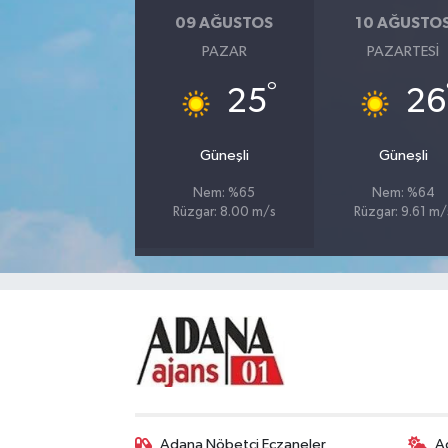
09 AĞUSTOS
10 AĞUSTO
PAZAR
PAZARTESI
°
25
26
Güneşli
Güneşli
Nem: %65
Nem: %64
Rüzgar: 8.00 m/s
Rüzgar: 9.61 m/
Adana Nöbetçi Eczaneler
A