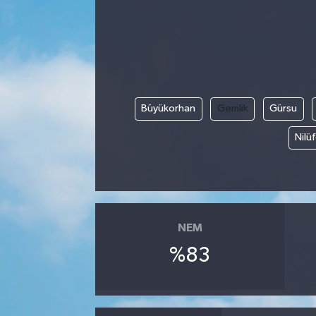
Kadın
Magazin
Yaşam
Büyükorhan
Gemlik
Gürsu
Nilü
NEM
%83