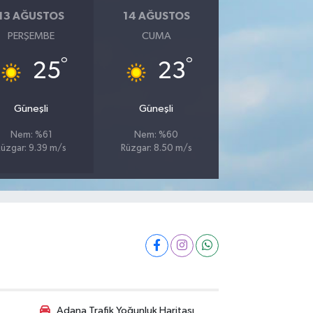
13 AĞUSTOS
14 AĞUSTOS
PERŞEMBE
CUMA
°
°
25
23
Güneşli
Güneşli
Nem: %61
Nem: %60
Rüzgar: 9.39 m/s
Rüzgar: 8.50 m/s
Adana Trafik Yoğunluk Haritası