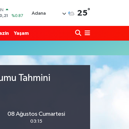
°
IN
25
Adana
0,21
%0.87
R
36
%0.18
azin
Yaşam
10
%0.32
İN
11
%0.38
ALTIN
.55
%0.03
00
9
%-14
rumu Tahmini
08 Ağustos Cumartesi
03:15