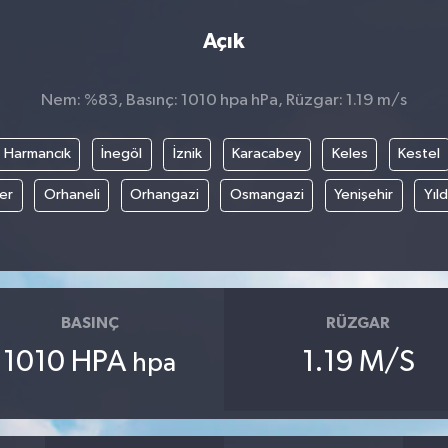
Açık
Nem: %83, Basınç: 1010 hpa hPa, Rüzgar: 1.19 m/s
Harmancık
İnegöl
İznik
Karacabey
Keles
Kestel
fer
Orhaneli
Orhangazi
Osmangazi
Yenişehir
Yıld
BASINÇ
RÜZGAR
1010 HPA
1.19 M/S
hpa