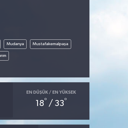
Mudanya
Mustafakemalpaşa
ırım
EN DÜŞÜK / EN YÜKSEK
°
°
18
/ 33