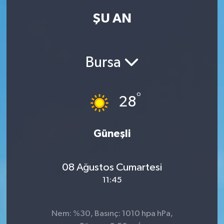
ŞU AN
Kadın
Magazin
Bursa
Yaşam
°
28
Güneşli
08 Ağustos Cumartesi
11:45
Nem: %30, Basınç: 1010 hpa hPa,