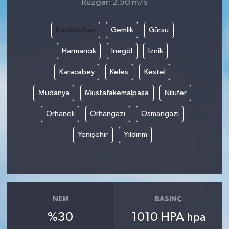
Rüzgar: 2.50 m/s
Büyükorhan
Gemlik
Gürsu
Harmancık
İnegöl
İznik
Karacabey
Keles
Kestel
Mudanya
Mustafakemalpaşa
Nilüfer
Orhaneli
Orhangazi
Osmangazi
Yenişehir
Yıldırım
NEM
BASINÇ
%30
1010 HPA
hpa