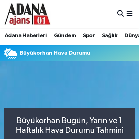
Adana Haberleri
Adana Nöbetçi Eczaneler
Adana Haberleri
Gündem
Spor
Sağlık
Düny
Gündem
Adana Hava Durumu
Büyükorhan Hava Durumu
Spor
Adana Namaz Vakitleri
Sağlık
Adana Trafik Yoğunluk Haritası
Dünya
Süper Lig Puan Durumu ve Fikstür
Eğitim
Tüm Manşetler
Siyaset
Son Dakika Haberleri
Büyükorhan Bugün, Yarın ve 1
Haftalık Hava Durumu Tahmini
Ekonomi
Haber Arşivi