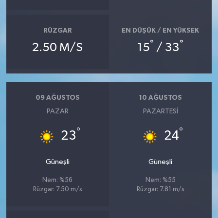
RÜZGAR
EN DÜŞÜK / EN YÜKSEK
°
°
2.50 M/S
15
/ 33
09 AĞUSTOS
10 AĞUSTOS
PAZAR
PAZARTESI
°
°
23
24
Güneşli
Güneşli
Nem: %56
Nem: %55
Rüzgar: 7.50 m/s
Rüzgar: 7.81 m/s