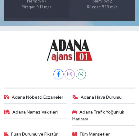
Nem: %47
Nem: %52
Rüzgar: 9.11 m/s
Rüzgar: 5.19 m/s
Adana Nöbetçi Eczaneler
Adana Hava Durumu
Adana Namaz Vakitleri
Adana Trafik Yoğunluk
Haritası
Puan Durumu ve Fikstür
Tüm Manşetler