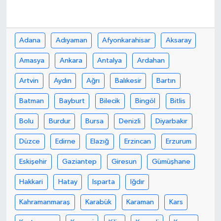
Adana
Adıyaman
Afyonkarahisar
Aksaray
Amasya
Ankara
Antalya
Ardahan
Artvin
Aydın
Ağrı
Balıkesir
Bartın
Batman
Bayburt
Bilecik
Bingöl
Bitlis
Bolu
Burdur
Bursa
Denizli
Diyarbakır
Düzce
Edirne
Elazığ
Erzincan
Erzurum
Eskişehir
Gaziantep
Giresun
Gümüşhane
Hakkari
Hatay
Isparta
Iğdır
Kahramanmaraş
Karabük
Karaman
Kars