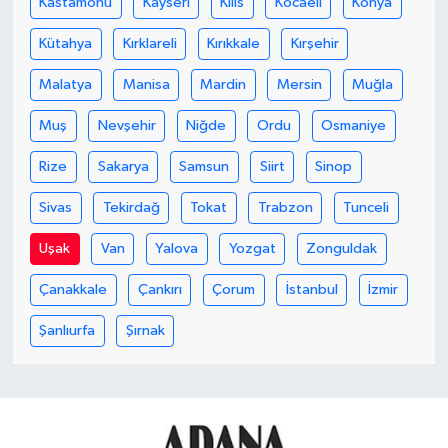
Kastamonu
Kayseri
Kilis
Kocaeli
Konya
Kütahya
Kırklareli
Kırıkkale
Kırşehir
Malatya
Manisa
Mardin
Mersin
Muğla
Muş
Nevşehir
Niğde
Ordu
Osmaniye
Rize
Sakarya
Samsun
Siirt
Sinop
Sivas
Tekirdağ
Tokat
Trabzon
Tunceli
Uşak
Van
Yalova
Yozgat
Zonguldak
Çanakkale
Çankırı
Çorum
İstanbul
İzmir
Şanlıurfa
Şırnak