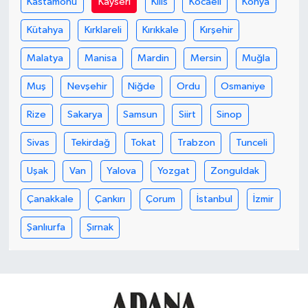
Kastamonu
Kayseri
Kilis
Kocaeli
Konya
Kütahya
Kırklareli
Kırıkkale
Kırşehir
Malatya
Manisa
Mardin
Mersin
Muğla
Muş
Nevşehir
Niğde
Ordu
Osmaniye
Rize
Sakarya
Samsun
Siirt
Sinop
Sivas
Tekirdağ
Tokat
Trabzon
Tunceli
Uşak
Van
Yalova
Yozgat
Zonguldak
Çanakkale
Çankırı
Çorum
İstanbul
İzmir
Şanlıurfa
Şırnak