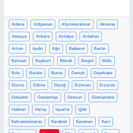
Adana
Adıyaman
Afyonkarahisar
Aksaray
Amasya
Ankara
Antalya
Ardahan
Artvin
Aydın
Ağrı
Balıkesir
Bartın
Batman
Bayburt
Bilecik
Bingöl
Bitlis
Bolu
Burdur
Bursa
Denizli
Diyarbakır
Düzce
Edirne
Elazığ
Erzincan
Erzurum
Eskişehir
Gaziantep
Giresun
Gümüşhane
Hakkari
Hatay
Isparta
Iğdır
Kahramanmaraş
Karabük
Karaman
Kars