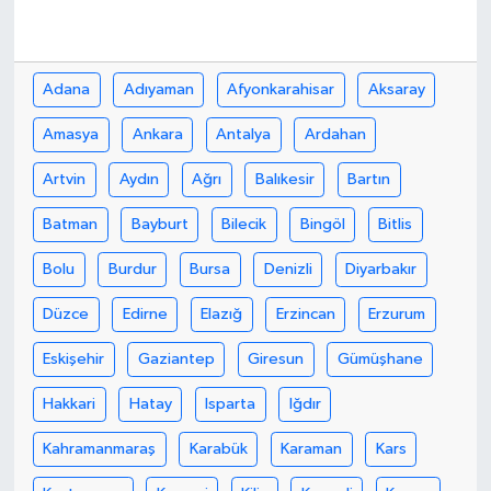
Adana
Adıyaman
Afyonkarahisar
Aksaray
Amasya
Ankara
Antalya
Ardahan
Artvin
Aydın
Ağrı
Balıkesir
Bartın
Batman
Bayburt
Bilecik
Bingöl
Bitlis
Bolu
Burdur
Bursa
Denizli
Diyarbakır
Düzce
Edirne
Elazığ
Erzincan
Erzurum
Eskişehir
Gaziantep
Giresun
Gümüşhane
Hakkari
Hatay
Isparta
Iğdır
Kahramanmaraş
Karabük
Karaman
Kars