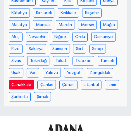
Kastamonu
Kayseri
Kilis
Kocaeli
Konya
Kütahya
Kırklareli
Kırıkkale
Kırşehir
Malatya
Manisa
Mardin
Mersin
Muğla
Muş
Nevşehir
Niğde
Ordu
Osmaniye
Rize
Sakarya
Samsun
Siirt
Sinop
Sivas
Tekirdağ
Tokat
Trabzon
Tunceli
Uşak
Van
Yalova
Yozgat
Zonguldak
Çanakkale
Çankırı
Çorum
İstanbul
İzmir
Şanlıurfa
Şırnak