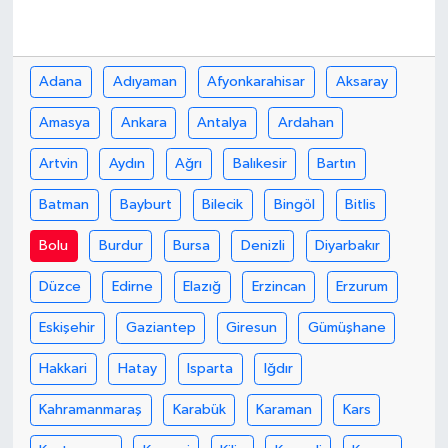
Adana
Adıyaman
Afyonkarahisar
Aksaray
Amasya
Ankara
Antalya
Ardahan
Artvin
Aydın
Ağrı
Balıkesir
Bartın
Batman
Bayburt
Bilecik
Bingöl
Bitlis
Bolu
Burdur
Bursa
Denizli
Diyarbakır
Düzce
Edirne
Elazığ
Erzincan
Erzurum
Eskişehir
Gaziantep
Giresun
Gümüşhane
Hakkari
Hatay
Isparta
Iğdır
Kahramanmaraş
Karabük
Karaman
Kars