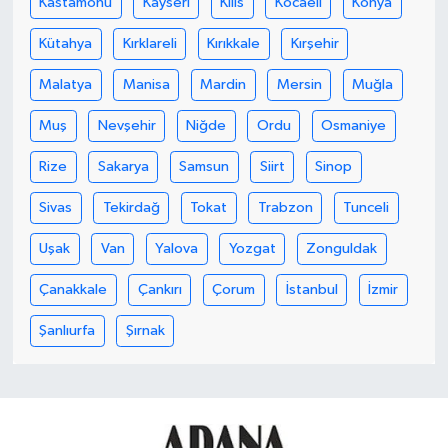
Kastamonu
Kayseri
Kilis
Kocaeli
Konya
Kütahya
Kırklareli
Kırıkkale
Kırşehir
Malatya
Manisa
Mardin
Mersin
Muğla
Muş
Nevşehir
Niğde
Ordu
Osmaniye
Rize
Sakarya
Samsun
Siirt
Sinop
Sivas
Tekirdağ
Tokat
Trabzon
Tunceli
Uşak
Van
Yalova
Yozgat
Zonguldak
Çanakkale
Çankırı
Çorum
İstanbul
İzmir
Şanlıurfa
Şırnak