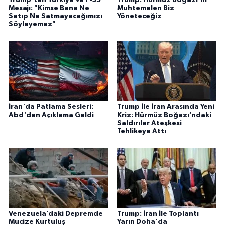
Trump'tan Türkiye Ve F-35
Trump: Hürmüz Boğazı'nı
Mesajı: "Kimse Bana Ne
Muhtemelen Biz
Satıp Ne Satmayacağımızı
Yöneteceğiz
Söyleyemez"
İran'da Patlama Sesleri:
Trump İle İran Arasında Yeni
Abd'den Açıklama Geldi
Kriz: Hürmüz Boğazı’ndaki
Saldırılar Ateşkesi
Tehlikeye Attı
Venezuela’daki Depremde
Trump: İran İle Toplantı
Mucize Kurtuluş
Yarın Doha'da