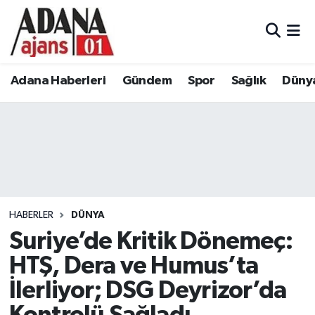
Adana Haberleri
Adana Nöbetçi Eczaneler
Adana Haberleri
Gündem
Spor
Sağlık
Düny
Gündem
Adana Hava Durumu
Spor
Adana Namaz Vakitleri
Sağlık
Adana Trafik Yoğunluk Haritası
Dünya
Süper Lig Puan Durumu ve Fikstür
HABERLER
DÜNYA
Eğitim
Tüm Manşetler
Suriye’de Kritik Dönemeç:
HTŞ, Dera ve Humus’ta
Siyaset
Son Dakika Haberleri
İlerliyor; DSG Deyrizor’da
Ekonomi
Haber Arşivi