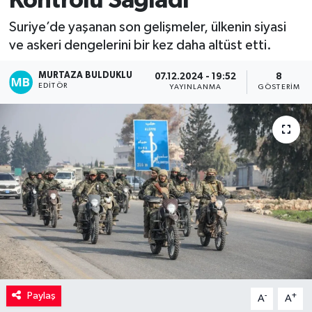
Kontrolü Sağladı
Kadın
Suriye’de yaşanan son gelişmeler, ülkenin siyasi
ve askeri dengelerini bir kez daha altüst etti.
Magazin
MURTAZA BULDUKLU
07.12.2024 - 19:52
8
EDITÖR
YAYINLANMA
GÖSTERIM
Yaşam
Paylaş
-
+
A
A