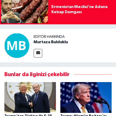
Ermenistan Meclisi’ne Adana
Kebap Damgası
EDITÖR HAKKINDA
Murtaza Bulduklu
Bunlar da ilginizi çekebilir