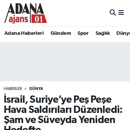
Adana Haberleri
Adana Nöbetçi Eczaneler
Adana Haberleri
Gündem
Spor
Sağlık
Düny
Gündem
Adana Hava Durumu
Spor
Adana Namaz Vakitleri
Sağlık
Adana Trafik Yoğunluk Haritası
Dünya
Süper Lig Puan Durumu ve Fikstür
HABERLER
DÜNYA
Eğitim
Tüm Manşetler
İsrail, Suriye’ye Peş Peşe
Hava Saldırıları Düzenledi:
Siyaset
Son Dakika Haberleri
Şam ve Süveyda Yeniden
Ekonomi
Haber Arşivi