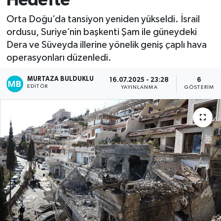
Hedefte
Kadın
Orta Doğu’da tansiyon yeniden yükseldi. İsrail
ordusu, Suriye’nin başkenti Şam ile güneydeki
Magazin
Dera ve Süveyda illerine yönelik geniş çaplı hava
operasyonları düzenledi.
Yaşam
MURTAZA BULDUKLU
16.07.2025 - 23:28
6
EDITÖR
YAYINLANMA
GÖSTERIM