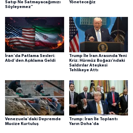
Satıp Ne Satmayacağımızı
Yöneteceğiz
Söyleyemez"
İran'da Patlama Sesleri:
Trump İle İran Arasında Yeni
Abd'den Açıklama Geldi
Kriz: Hürmüz Boğazı’ndaki
Saldırılar Ateşkesi
Tehlikeye Attı
Venezuela’daki Depremde
Trump: İran İle Toplantı
Mucize Kurtuluş
Yarın Doha'da