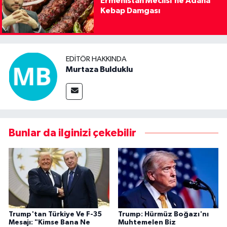
Ermenistan Meclisi’ne Adana
Kebap Damgası
EDITÖR HAKKINDA
Murtaza Bulduklu
Bunlar da ilginizi çekebilir
Trump'tan Türkiye Ve F-35
Trump: Hürmüz Boğazı'nı
Mesajı: "Kimse Bana Ne
Muhtemelen Biz