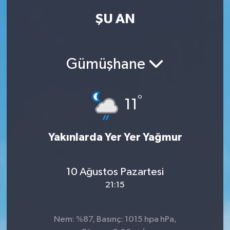
ŞU AN
Kadın
Magazin
Gümüşhane
Yaşam
°
11
Yakınlarda Yer Yer Yağmur
10 Ağustos Pazartesi
21:15
Nem: %87, Basınç: 1015 hpa hPa,