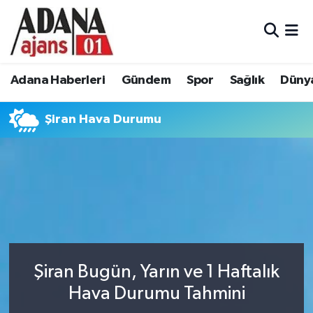
Adana Haberleri
Adana Nöbetçi Eczaneler
Adana Haberleri
Gündem
Spor
Sağlık
Düny
Gündem
Adana Hava Durumu
Şiran Hava Durumu
Spor
Adana Namaz Vakitleri
Sağlık
Adana Trafik Yoğunluk Haritası
Dünya
Süper Lig Puan Durumu ve Fikstür
Eğitim
Tüm Manşetler
Siyaset
Son Dakika Haberleri
Şiran Bugün, Yarın ve 1 Haftalık
Hava Durumu Tahmini
Ekonomi
Haber Arşivi