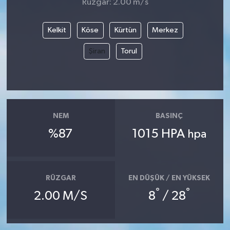
Rüzgar: 2.00 m/s
Kelkit
Köse
Kürtün
Merkez
Şiran
Torul
NEM
BASINÇ
%87
1015 HPA
hpa
RÜZGAR
EN DÜŞÜK / EN YÜKSEK
°
°
2.00 M/S
8
/ 28