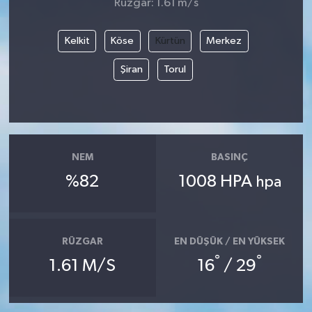
Rüzgar: 1.61 m/s
Kelkit
Köse
Kürtün
Merkez
Şiran
Torul
NEM
BASINÇ
%82
1008 HPA
hpa
RÜZGAR
EN DÜŞÜK / EN YÜKSEK
°
°
1.61 M/S
16
/ 29