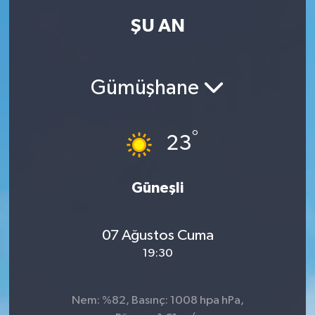
ŞU AN
Kadın
Magazin
Gümüşhane
Yaşam
°
23
Güneşli
07 Ağustos Cuma
19:30
Nem: %82, Basınç: 1008 hpa hPa,