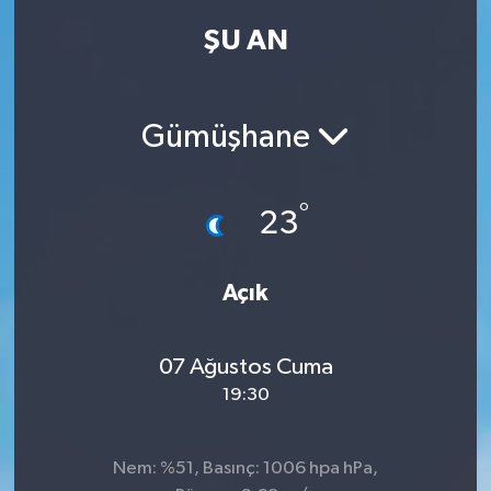
ŞU AN
Kadın
Magazin
Gümüşhane
Yaşam
°
23
Açık
07 Ağustos Cuma
19:30
Nem: %51, Basınç: 1006 hpa hPa,