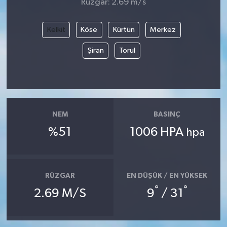
Rüzgar: 2.69 m/s
Kelkit
Köse
Kürtün
Merkez
Şiran
Torul
NEM
BASINÇ
%51
1006 HPA
hpa
RÜZGAR
EN DÜŞÜK / EN YÜKSEK
°
°
2.69 M/S
9
/ 31