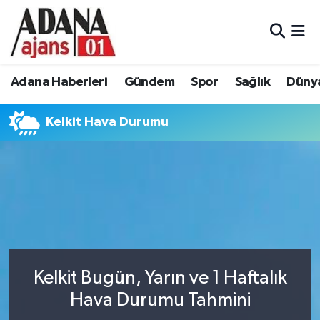
Adana Haberleri
Adana Nöbetçi Eczaneler
Adana Haberleri
Gündem
Spor
Sağlık
Düny
Gündem
Adana Hava Durumu
Kelkit Hava Durumu
Spor
Adana Namaz Vakitleri
Sağlık
Adana Trafik Yoğunluk Haritası
Dünya
Süper Lig Puan Durumu ve Fikstür
Eğitim
Tüm Manşetler
Siyaset
Son Dakika Haberleri
Kelkit Bugün, Yarın ve 1 Haftalık
Hava Durumu Tahmini
Ekonomi
Haber Arşivi