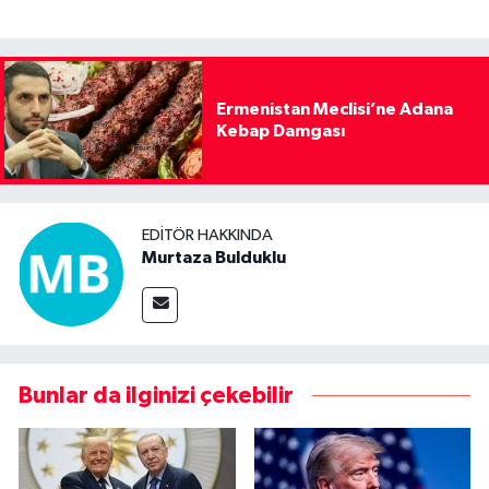
Ermenistan Meclisi’ne Adana
Kebap Damgası
EDITÖR HAKKINDA
Murtaza Bulduklu
Bunlar da ilginizi çekebilir