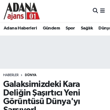
Adana Haberleri
Adana Nöbetçi Eczaneler
Adana Haberleri
Gündem
Spor
Sağlık
Düny
Gündem
Adana Hava Durumu
Spor
Adana Namaz Vakitleri
Sağlık
Adana Trafik Yoğunluk Haritası
Dünya
Süper Lig Puan Durumu ve Fikstür
HABERLER
DÜNYA
Eğitim
Tüm Manşetler
Galaksimizdeki Kara
Deliğin Şaşırtıcı Yeni
Siyaset
Son Dakika Haberleri
Görüntüsü Dünya'yı
Ekonomi
Haber Arşivi