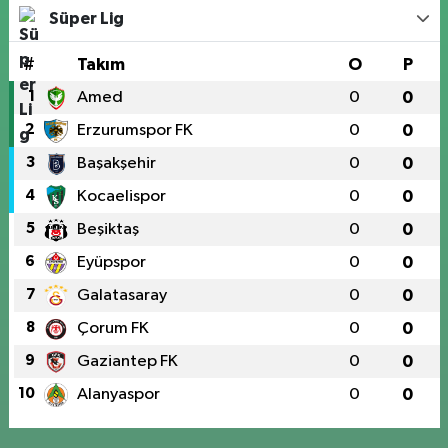
Süper Lig
#
Takım
O
P
1
Amed
0
0
2
Erzurumspor FK
0
0
3
Başakşehir
0
0
4
Kocaelispor
0
0
5
Beşiktaş
0
0
6
Eyüpspor
0
0
7
Galatasaray
0
0
8
Çorum FK
0
0
9
Gaziantep FK
0
0
10
Alanyaspor
0
0