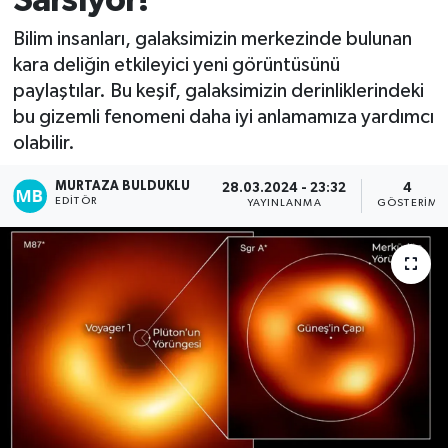
Sarsıyor!
Kadın
Bilim insanları, galaksimizin merkezinde bulunan
kara deliğin etkileyici yeni görüntüsünü
Magazin
paylaştılar. Bu keşif, galaksimizin derinliklerindeki
bu gizemli fenomeni daha iyi anlamamıza yardımcı
Yaşam
olabilir.
MURTAZA BULDUKLU
28.03.2024 - 23:32
4
EDITÖR
YAYINLANMA
GÖSTERIM