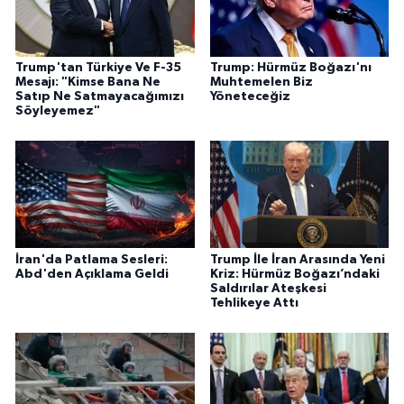
Trump'tan Türkiye Ve F-35
Trump: Hürmüz Boğazı'nı
Mesajı: "Kimse Bana Ne
Muhtemelen Biz
Satıp Ne Satmayacağımızı
Yöneteceğiz
Söyleyemez"
İran'da Patlama Sesleri:
Trump İle İran Arasında Yeni
Abd'den Açıklama Geldi
Kriz: Hürmüz Boğazı’ndaki
Saldırılar Ateşkesi
Tehlikeye Attı