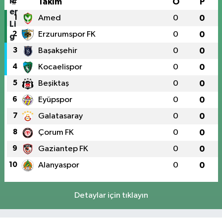
#
Takım
O
P
1
Amed
0
0
2
Erzurumspor FK
0
0
3
Başakşehir
0
0
4
Kocaelispor
0
0
5
Beşiktaş
0
0
6
Eyüpspor
0
0
7
Galatasaray
0
0
8
Çorum FK
0
0
9
Gaziantep FK
0
0
10
Alanyaspor
0
0
Detaylar için tıklayın