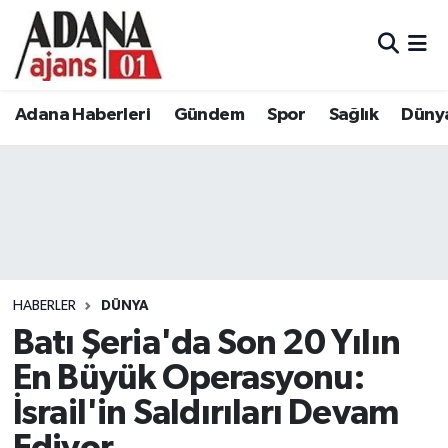
Adana Haberleri
Adana Nöbetçi Eczaneler
Adana Haberleri
Gündem
Spor
Sağlık
Düny
Gündem
Adana Hava Durumu
Spor
Adana Namaz Vakitleri
Sağlık
Adana Trafik Yoğunluk Haritası
Dünya
Süper Lig Puan Durumu ve Fikstür
HABERLER
DÜNYA
Eğitim
Tüm Manşetler
Batı Şeria'da Son 20 Yılın
En Büyük Operasyonu:
Siyaset
Son Dakika Haberleri
İsrail'in Saldırıları Devam
Ekonomi
Haber Arşivi