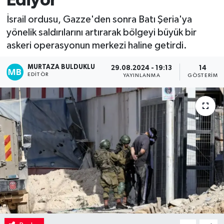
Ediyor
Kadın
İsrail ordusu, Gazze'den sonra Batı Şeria'ya
yönelik saldırılarını artırarak bölgeyi büyük bir
Magazin
askeri operasyonun merkezi haline getirdi.
MURTAZA BULDUKLU
Yaşam
29.08.2024 - 19:13
14
EDITÖR
YAYINLANMA
GÖSTERIM