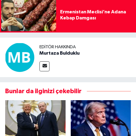
Ermenistan Meclisi’ne Adana
Kebap Damgası
EDITÖR HAKKINDA
Murtaza Bulduklu
Bunlar da ilginizi çekebilir