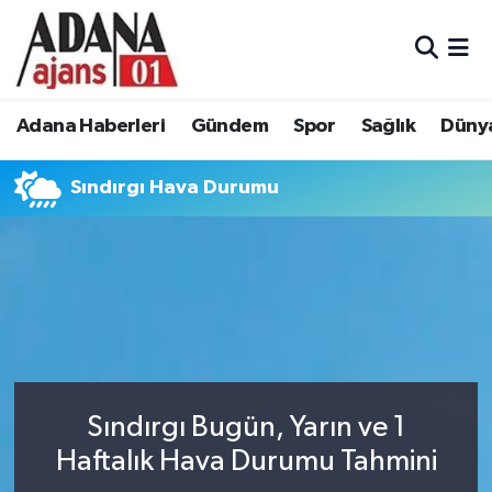
Adana Haberleri
Adana Nöbetçi Eczaneler
Adana Haberleri
Gündem
Spor
Sağlık
Düny
Gündem
Adana Hava Durumu
Sındırgı Hava Durumu
Spor
Adana Namaz Vakitleri
Sağlık
Adana Trafik Yoğunluk Haritası
Dünya
Süper Lig Puan Durumu ve Fikstür
Eğitim
Tüm Manşetler
Siyaset
Son Dakika Haberleri
Sındırgı Bugün, Yarın ve 1
Haftalık Hava Durumu Tahmini
Ekonomi
Haber Arşivi