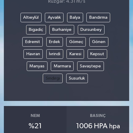
Rüzgar: 4.31 m/s
Altıeylül
Ayvalık
Balya
Bandırma
Bigadiç
Burhaniye
Dursunbey
Edremit
Erdek
Gömeç
Gönen
Havran
İvrindi
Karesi
Kepsut
Manyas
Marmara
Savaştepe
Sındırgı
Susurluk
NEM
BASINÇ
%21
1006 HPA
hpa