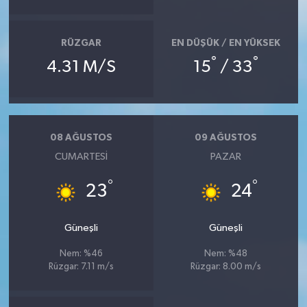
RÜZGAR
EN DÜŞÜK / EN YÜKSEK
°
°
4.31 M/S
15
/ 33
08 AĞUSTOS
09 AĞUSTOS
CUMARTESI
PAZAR
°
°
23
24
Güneşli
Güneşli
Nem: %46
Nem: %48
Rüzgar: 7.11 m/s
Rüzgar: 8.00 m/s