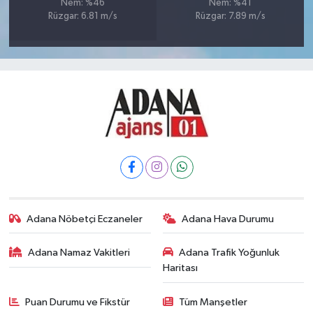
Nem: %46
Nem: %41
Rüzgar: 6.81 m/s
Rüzgar: 7.89 m/s
Adana Nöbetçi Eczaneler
Adana Hava Durumu
Adana Namaz Vakitleri
Adana Trafik Yoğunluk
Haritası
Puan Durumu ve Fikstür
Tüm Manşetler