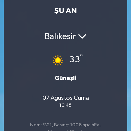
ŞU AN
Kadın
Magazin
Balıkesir
Yaşam
°
33
Güneşli
07 Ağustos Cuma
16:45
Nem: %21, Basınç: 1006 hpa hPa,