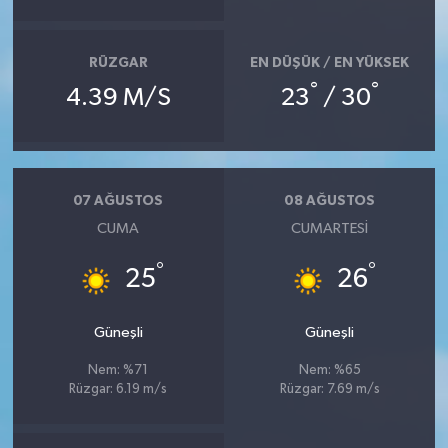
RÜZGAR
EN DÜŞÜK / EN YÜKSEK
°
°
4.39 M/S
23
/ 30
07 AĞUSTOS
08 AĞUSTOS
CUMA
CUMARTESI
°
°
25
26
Güneşli
Güneşli
Nem: %71
Nem: %65
Rüzgar: 6.19 m/s
Rüzgar: 7.69 m/s