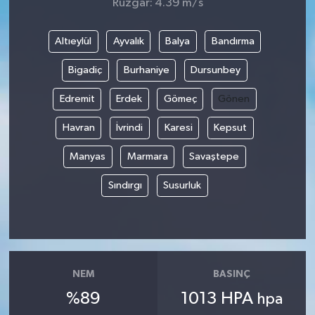
Rüzgar: 4.39 m/s
Altıeylül
Ayvalık
Balya
Bandırma
Bigadiç
Burhaniye
Dursunbey
Edremit
Erdek
Gömeç
Gönen
Havran
İvrindi
Karesi
Kepsut
Manyas
Marmara
Savaştepe
Sındırgı
Susurluk
NEM
BASINÇ
%89
1013 HPA
hpa