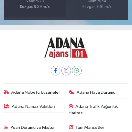
Nem: %70
Nem: %64
Rüzgar: 9.39 m/s
Rüzgar: 9.61 m/s
Adana Nöbetçi Eczaneler
Adana Hava Durumu
Adana Namaz Vakitleri
Adana Trafik Yoğunluk
Haritası
Puan Durumu ve Fikstür
Tüm Manşetler