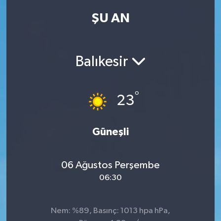
ŞU AN
Kadın
Magazin
Balıkesir
Yaşam
°
23
Güneşli
06 Ağustos Perşembe
06:30
Nem: %89, Basınç: 1013 hpa hPa,