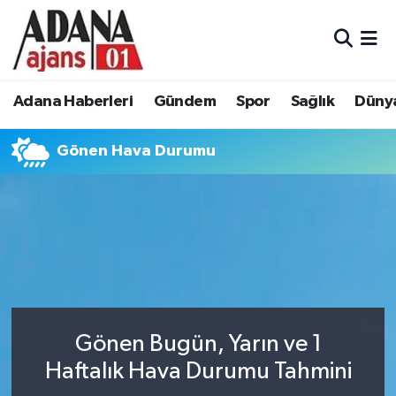
Adana Haberleri
Adana Nöbetçi Eczaneler
Adana Haberleri
Gündem
Spor
Sağlık
Düny
Gündem
Adana Hava Durumu
Gönen Hava Durumu
Spor
Adana Namaz Vakitleri
Sağlık
Adana Trafik Yoğunluk Haritası
Dünya
Süper Lig Puan Durumu ve Fikstür
Eğitim
Tüm Manşetler
Siyaset
Son Dakika Haberleri
Gönen Bugün, Yarın ve 1
Haftalık Hava Durumu Tahmini
Ekonomi
Haber Arşivi