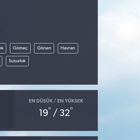
ek
Gömeç
Gönen
Havran
Susurluk
EN DÜŞÜK / EN YÜKSEK
°
°
19
/ 32