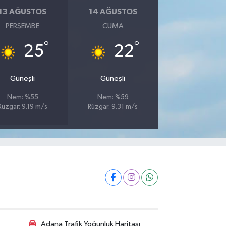
13 AĞUSTOS
14 AĞUSTOS
PERŞEMBE
CUMA
°
°
25
22
Güneşli
Güneşli
Nem: %55
Nem: %59
Rüzgar: 9.19 m/s
Rüzgar: 9.31 m/s
Adana Trafik Yoğunluk Haritası