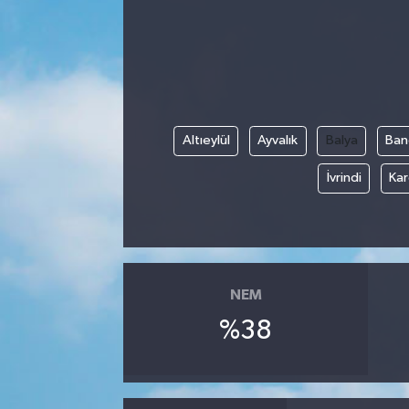
Kadın
Magazin
Yaşam
Altıeylül
Ayvalık
Balya
Ban
İvrindi
Kar
NEM
%38