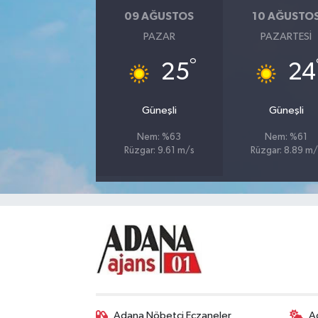
09 AĞUSTOS
10 AĞUSTO
PAZAR
PAZARTESI
°
25
24
Güneşli
Güneşli
Nem: %63
Nem: %61
Rüzgar: 9.61 m/s
Rüzgar: 8.89 m/
Adana Nöbetçi Eczaneler
A