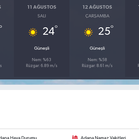
S
11 AĞUSTOS
12 AĞUSTOS
SALI
ÇARŞAMBA
°
°
°
24
25
Güneşli
Güneşli
Nem: %63
Nem: %58
s
Rüzgar: 6.89 m/s
Rüzgar: 8.61 m/s
dana Hava Durumu
Adana Namaz Vakitleri