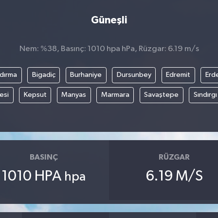
Güneşli
Nem: %38, Basınç: 1010 hpa hPa, Rüzgar: 6.19 m/s
dırma
Bigadiç
Burhaniye
Dursunbey
Edremit
Erd
esi
Kepsut
Manyas
Marmara
Savaştepe
Sındırgı
BASINÇ
RÜZGAR
1010 HPA
6.19 M/S
hpa