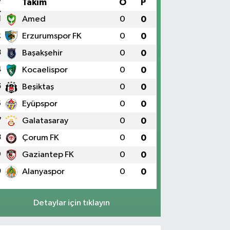
#
Takım
O
P
1
Amed
0
0
2
Erzurumspor FK
0
0
3
Başakşehir
0
0
4
Kocaelispor
0
0
5
Beşiktaş
0
0
6
Eyüpspor
0
0
7
Galatasaray
0
0
8
Çorum FK
0
0
9
Gaziantep FK
0
0
0
Alanyaspor
0
0
Detaylar için tıklayın