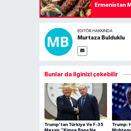
Ermenistan M
EDITÖR HAKKINDA
Murtaza Bulduklu
Bunlar da ilginizi çekebilir
Trump'tan Türkiye Ve F-35
Trump: 
Mesajı: "Kimse Bana Ne
Muhteme