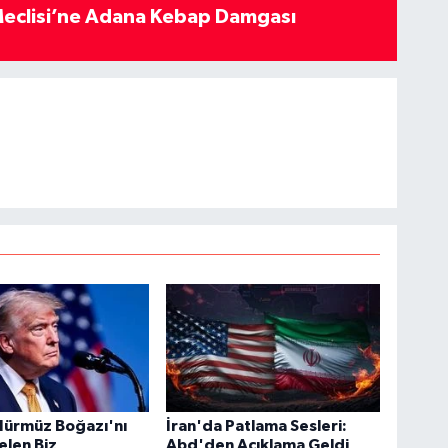
eclisi’ne Adana Kebap Damgası
Hürmüz Boğazı'nı
İran'da Patlama Sesleri:
len Biz
Abd'den Açıklama Geldi