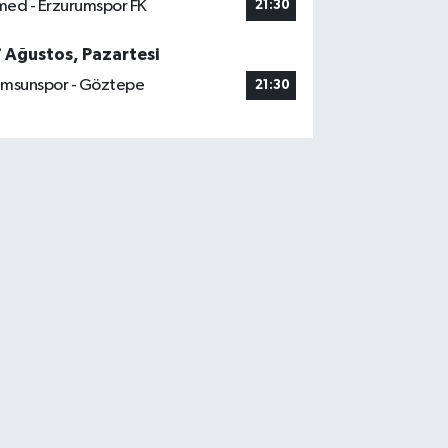
ed - Erzurumspor FK
21:30
7 Ağustos, Pazartesi
msunspor - Göztepe
21:30