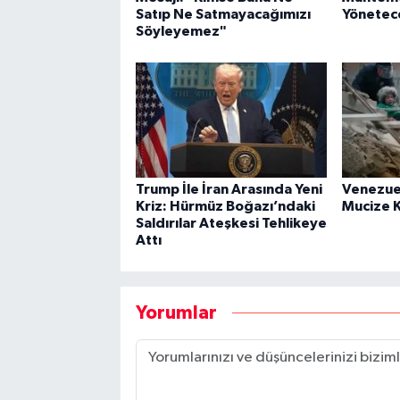
Satıp Ne Satmayacağımızı
Yönetec
Söyleyemez"
Trump İle İran Arasında Yeni
Venezue
Kriz: Hürmüz Boğazı’ndaki
Mucize K
Saldırılar Ateşkesi Tehlikeye
Attı
Yorumlar