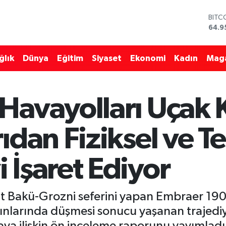
BITC
64.9
DOL
47,7
ğlık
Dünya
Eğitim
Siyaset
Ekonomi
Kadın
Mag
EUR
55,2
STER
64,4
Havayolları Uçak 
GRAM
6660
BİST
ıdan Fiziksel ve T
13.7
İşaret Ediyor
t Bakü-Grozni seferini yapan Embraer 190 
kınlarında düşmesi sonucu yaşanan trajediy
aya ilişkin ön inceleme raporunu yayımladı