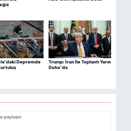
eğiz
la’daki Depremde
Trump: İran İle Toplantı Yarın
urtuluş
Doha'da