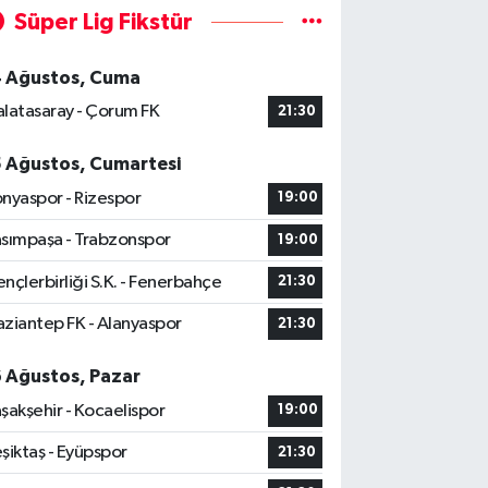
Süper Lig Fikstür
4 Ağustos, Cuma
latasaray - Çorum FK
21:30
5 Ağustos, Cumartesi
nyaspor - Rizespor
19:00
sımpaşa - Trabzonspor
19:00
nçlerbirliği S.K. - Fenerbahçe
21:30
ziantep FK - Alanyaspor
21:30
6 Ağustos, Pazar
şakşehir - Kocaelispor
19:00
şiktaş - Eyüpspor
21:30