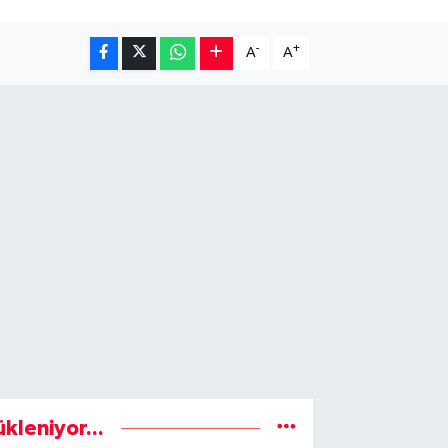
-
+
A
A
ükleniyor...