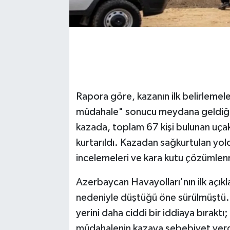
Rapora göre, kazanın ilk belirlemele
müdahale" sonucu meydana geldiği
kazada, toplam 67 kişi bulunan uçak
kurtarıldı. Kazadan sağkurtulan yol
incelemeleri ve kara kutu çözümlen
Azerbaycan Havayolları'nın ilk açı
nedeniyle düştüğü öne sürülmüştü.
yerini daha ciddi bir iddiaya bıraktı;
müdahalenin kazaya sebebiyet verdiğ