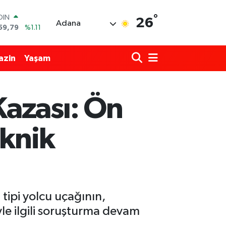
°
OIN
26
Adana
59,79
%1.11
AR
436
%0.18
azin
Yaşam
O
510
%0.32
LİN
811
%0.38
Kazası: Ön
 ALTIN
.55
%0.03
100
eknik
79
%-14
tipi yolcu uçağının,
le ilgili soruşturma devam