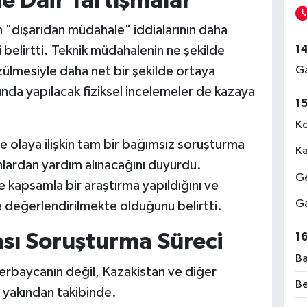
e Dair Tartışmalar
n "dışarıdan müdahale" iddialarının daha
1
ni belirtti. Teknik müdahalenin ne şekilde
zülmesiyle daha net bir şekilde ortaya
Ga
nda yapılacak fiziksel incelemeler de kazaya
1
Ko
se olaya ilişkin tam bir bağımsız soruşturma
Ka
nlardan yardım alınacağını duyurdu.
Ge
de kapsamla bir araştırma yapıldığını ve
Ga
e değerlendirilmekte olduğunu belirtti.
ası Soruşturma Süreci
1
Ba
erbaycanın değil, Kazakistan ve diğer
Be
a yakından takibinde.