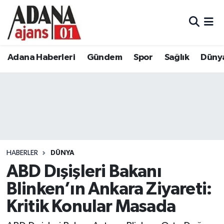
Adana Haberleri
Adana Nöbetçi Eczaneler
Adana Haberleri
Gündem
Spor
Sağlık
Düny
Gündem
Adana Hava Durumu
Spor
Adana Namaz Vakitleri
Sağlık
Adana Trafik Yoğunluk Haritası
Dünya
Süper Lig Puan Durumu ve Fikstür
HABERLER
DÜNYA
Eğitim
Tüm Manşetler
ABD Dışişleri Bakanı
Blinken’ın Ankara Ziyareti:
Siyaset
Son Dakika Haberleri
Kritik Konular Masada
Ekonomi
Haber Arşivi