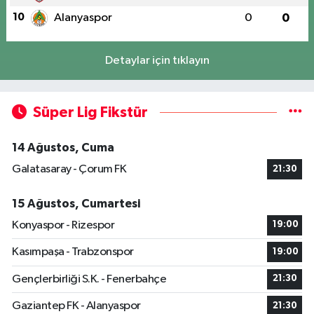
10
Alanyaspor
0
0
Detaylar için tıklayın
Süper Lig Fikstür
14 Ağustos, Cuma
Galatasaray - Çorum FK
21:30
15 Ağustos, Cumartesi
Konyaspor - Rizespor
19:00
Kasımpaşa - Trabzonspor
19:00
Gençlerbirliği S.K. - Fenerbahçe
21:30
Gaziantep FK - Alanyaspor
21:30