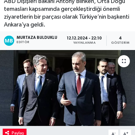
ABD Dışişleri Bakanı Antony Blinken, Orta Doğu
temasları kapsamında gerçekleştirdiği önemli
Kadın
ziyaretlerin bir parçası olarak Türkiye’nin başkenti
Ankara’ya geldi.
Magazin
MURTAZA BULDUKLU
12.12.2024 - 22:10
4
Yaşam
EDITÖR
YAYINLANMA
GÖSTERIM
Paylaş
-
+
A
A