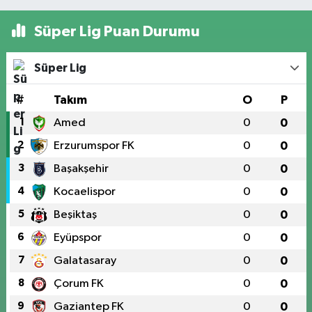
Süper Lig Puan Durumu
Süper Lig
#
Takım
O
P
1
Amed
0
0
2
Erzurumspor FK
0
0
3
Başakşehir
0
0
4
Kocaelispor
0
0
5
Beşiktaş
0
0
6
Eyüpspor
0
0
7
Galatasaray
0
0
8
Çorum FK
0
0
9
Gaziantep FK
0
0