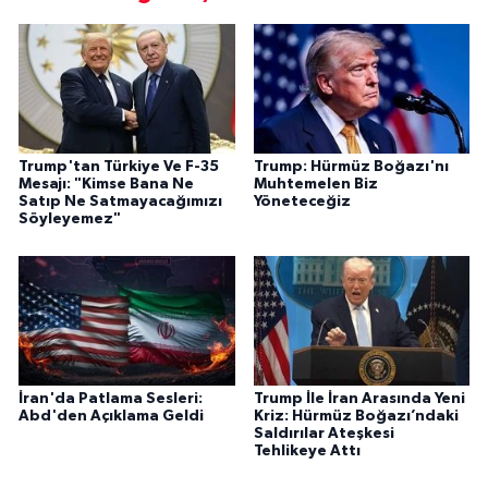
Trump'tan Türkiye Ve F-35
Trump: Hürmüz Boğazı'nı
Mesajı: "Kimse Bana Ne
Muhtemelen Biz
Satıp Ne Satmayacağımızı
Yöneteceğiz
Söyleyemez"
İran'da Patlama Sesleri:
Trump İle İran Arasında Yeni
Abd'den Açıklama Geldi
Kriz: Hürmüz Boğazı’ndaki
Saldırılar Ateşkesi
Tehlikeye Attı