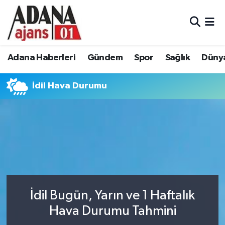
Adana Haberleri
Adana Nöbetçi Eczaneler
Adana Haberleri
Gündem
Spor
Sağlık
Düny
Gündem
Adana Hava Durumu
İdil Hava Durumu
Spor
Adana Namaz Vakitleri
Sağlık
Adana Trafik Yoğunluk Haritası
Dünya
Süper Lig Puan Durumu ve Fikstür
Eğitim
Tüm Manşetler
Siyaset
Son Dakika Haberleri
İdil Bugün, Yarın ve 1 Haftalık
Hava Durumu Tahmini
Ekonomi
Haber Arşivi