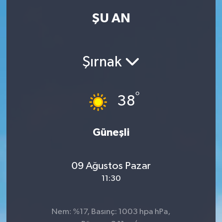
ŞU AN
Kadın
Magazin
Şırnak
Yaşam
°
38
Güneşli
09 Ağustos Pazar
11:30
Nem: %17, Basınç: 1003 hpa hPa,