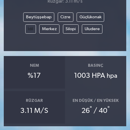
Rüzgar: 3.11 m/s
Beytüşşebap
Cizre
Güçlükonak
İdil
Merkez
Silopi
Uludere
NEM
BASINÇ
%17
1003 HPA
hpa
RÜZGAR
EN DÜŞÜK / EN YÜKSEK
°
°
3.11 M/S
26
/ 40