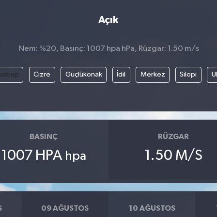
Açık
Nem: %20, Basınç: 1007 hpa hPa, Rüzgar: 1.50 m/s
şebap
Cizre
Güçlükonak
İdil
Merkez
Silopi
U
BASINÇ
RÜZGAR
1007 HPA
1.50 M/S
hpa
S
09 AĞUSTOS
10 AĞUSTOS