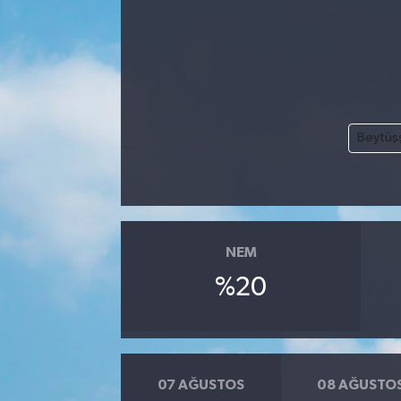
Kadın
Magazin
Yaşam
Beytüş
NEM
%20
07 AĞUSTOS
08 AĞUSTO