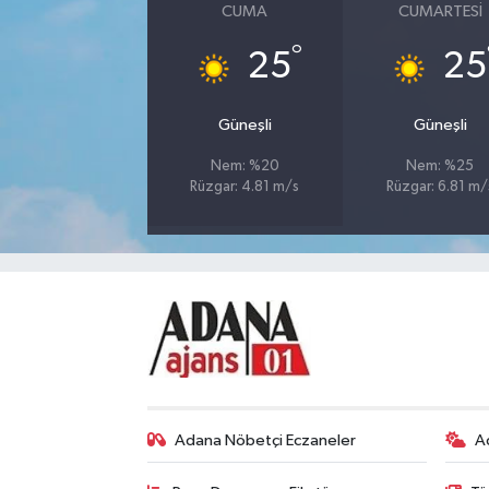
CUMA
CUMARTESI
°
25
25
Güneşli
Güneşli
Nem: %20
Nem: %25
Rüzgar: 4.81 m/s
Rüzgar: 6.81 m/
Adana Nöbetçi Eczaneler
A