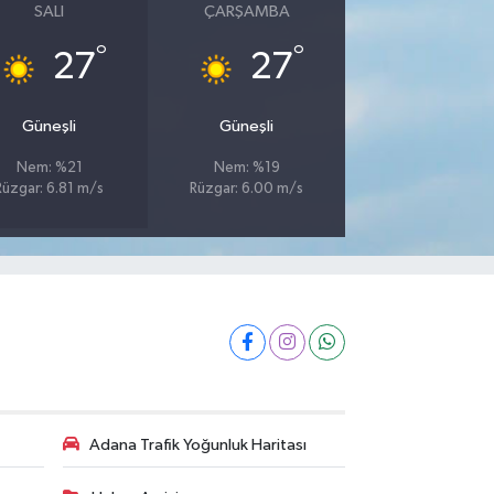
SALI
ÇARŞAMBA
°
°
27
27
Güneşli
Güneşli
Nem: %21
Nem: %19
Rüzgar: 6.81 m/s
Rüzgar: 6.00 m/s
Adana Trafik Yoğunluk Haritası