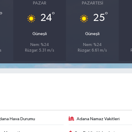
PAZAR
PAZARTESI
°
°
°
24
25
Güneşli
Güneşli
Nem: %24
Nem: %24
s
Rüzgar: 5.31 m/s
Rüzgar: 6.61 m/s
dana Hava Durumu
Adana Namaz Vakitleri