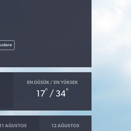
ludere
EN DÜŞÜK / EN YÜKSEK
°
°
17
/ 34
11 AĞUSTOS
12 AĞUSTOS