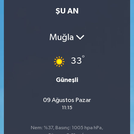
ŞU AN
Kadın
Magazin
Muğla
Yaşam
°
33
Güneşli
09 Ağustos Pazar
11:15
Nem: %37, Basınç: 1005 hpa hPa,