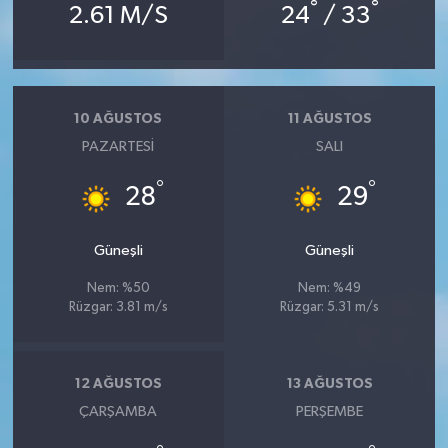
°
°
2.61 M/S
24
/ 33
10 AĞUSTOS
11 AĞUSTOS
PAZARTESI
SALI
°
°
28
29
Güneşli
Güneşli
Nem: %50
Nem: %49
Rüzgar: 3.81 m/s
Rüzgar: 5.31 m/s
12 AĞUSTOS
13 AĞUSTOS
ÇARŞAMBA
PERŞEMBE