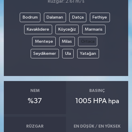
Rüzgar: 2.61 m/s
Bodrum
Dalaman
Datça
Fethiye
Kavaklıdere
Köyceğiz
Marmaris
Menteşe
Milas
Ortaca
Seydikemer
Ula
Yatağan
NEM
BASINÇ
%37
1005 HPA
hpa
RÜZGAR
EN DÜŞÜK / EN YÜKSEK