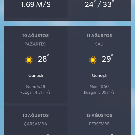
°
°
1.69 M/S
24
/ 33
10 AĞUSTOS
11 AĞUSTOS
PAZARTESI
SALI
°
°
28
29
Güneşli
Güneşli
Nem: %49
Nem: %50
Rüzgar: 4.31 m/s
Rüzgar: 5.39 m/s
12 AĞUSTOS
13 AĞUSTOS
ÇARŞAMBA
PERŞEMBE