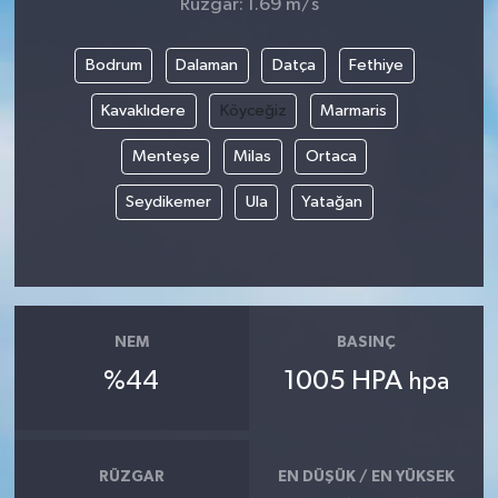
Rüzgar: 1.69 m/s
Bodrum
Dalaman
Datça
Fethiye
Kavaklıdere
Köyceğiz
Marmaris
Menteşe
Milas
Ortaca
Seydikemer
Ula
Yatağan
NEM
BASINÇ
%44
1005 HPA
hpa
RÜZGAR
EN DÜŞÜK / EN YÜKSEK