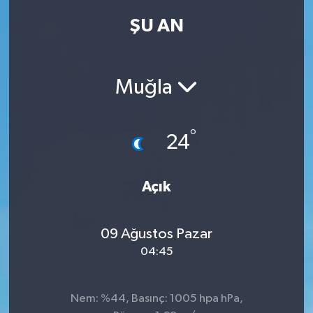
ŞU AN
Kadın
Magazin
Muğla
Yaşam
°
24
Açık
09 Ağustos Pazar
04:45
Nem: %44, Basınç: 1005 hpa hPa,