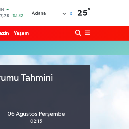
°
OIN
25
Adana
7,78
%1.32
R
894
%0.08
azin
Yaşam
398
%-0.02
İN
81
%0.16
 ALTIN
.85
%0.54
00
3
%11
urumu Tahmini
06 Ağustos Perşembe
02:15