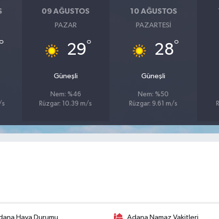
S
09 AĞUSTOS
10 AĞUSTOS
PAZAR
PAZARTESI
°
°
°
29
28
Güneşli
Güneşli
Nem: %46
Nem: %50
/s
Rüzgar: 10.39 m/s
Rüzgar: 9.61 m/s
dana Hava Durumu
Adana Namaz Vakitleri