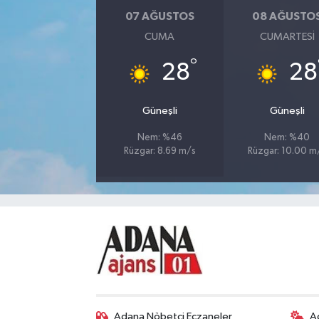
07 AĞUSTOS
08 AĞUSTO
CUMA
CUMARTESI
°
28
28
Güneşli
Güneşli
Nem: %46
Nem: %40
Rüzgar: 8.69 m/s
Rüzgar: 10.00 m
Adana Nöbetçi Eczaneler
A