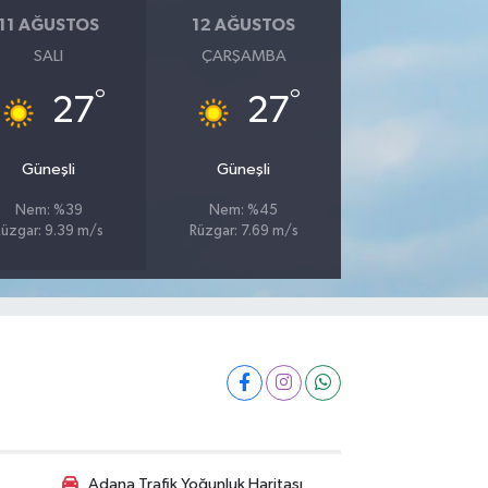
11 AĞUSTOS
12 AĞUSTOS
SALI
ÇARŞAMBA
°
°
27
27
Güneşli
Güneşli
Nem: %39
Nem: %45
Rüzgar: 9.39 m/s
Rüzgar: 7.69 m/s
Adana Trafik Yoğunluk Haritası