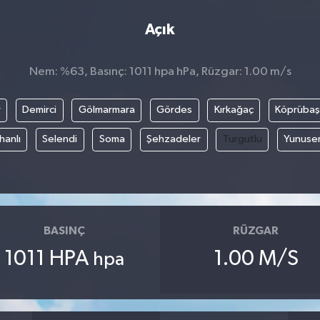
Açık
Nem: %63, Basınç: 1011 hpa hPa, Rüzgar: 1.00 m/s
r
Demirci
Gölmarmara
Gördes
Kırkağaç
Köprübaş
hanlı
Selendi
Soma
Şehzadeler
Turgutlu
Yunuse
BASINÇ
RÜZGAR
1011 HPA
1.00 M/S
hpa