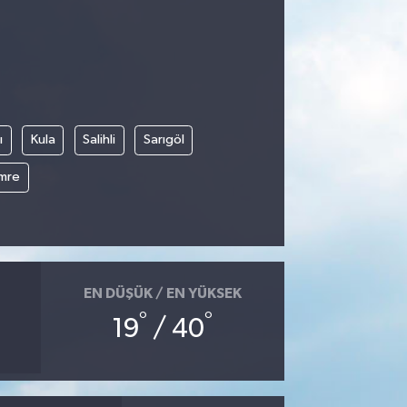
ı
Kula
Salihli
Sarıgöl
mre
EN DÜŞÜK / EN YÜKSEK
°
°
19
/ 40