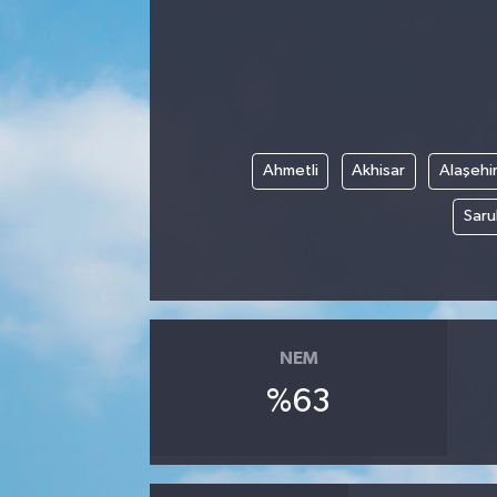
Kadın
Magazin
Yaşam
Ahmetli
Akhisar
Alaşehi
Saru
NEM
%63