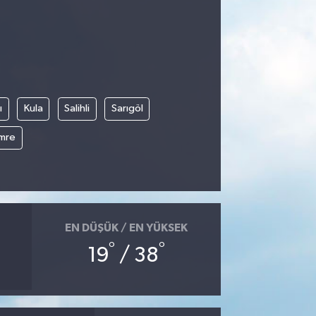
ı
Kula
Salihli
Sarıgöl
mre
EN DÜŞÜK / EN YÜKSEK
°
°
19
/ 38