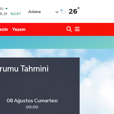
°
IN
26
Adana
0,21
%0.87
R
36
%0.18
azin
Yaşam
10
%0.32
İN
11
%0.38
 ALTIN
.99
%2.59
00
9
%-14
urumu Tahmini
08 Ağustos Cumartesi
00:00