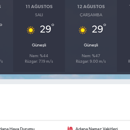
S
11 AĞUSTOS
12 AĞUSTOS
SALI
ÇARŞAMBA
°
°
°
29
29
Güneşli
Güneşli
Nem: %44
Nem: %47
/s
Rüzgar: 7.19 m/s
Rüzgar: 9.00 m/s
dana Hava Durumu
Adana Namaz Vakitleri