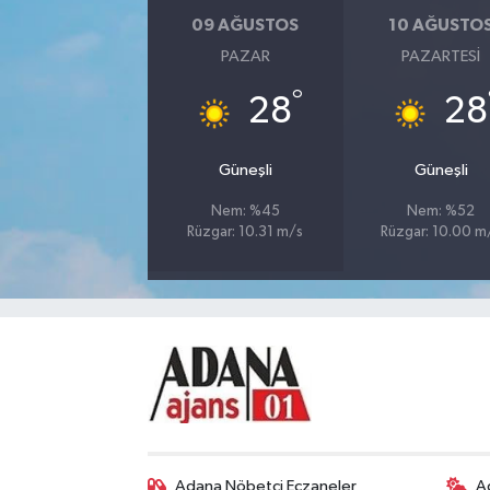
09 AĞUSTOS
10 AĞUSTO
PAZAR
PAZARTESI
°
28
28
Güneşli
Güneşli
Nem: %45
Nem: %52
Rüzgar: 10.31 m/s
Rüzgar: 10.00 m
Adana Nöbetçi Eczaneler
A