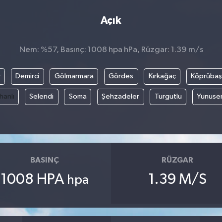
Açık
Nem: %57, Basınç: 1008 hpa hPa, Rüzgar: 1.39 m/s
r
Demirci
Gölmarmara
Gördes
Kırkağaç
Köprübaş
hanlı
Selendi
Soma
Şehzadeler
Turgutlu
Yunuse
BASINÇ
RÜZGAR
1008 HPA
1.39 M/S
hpa