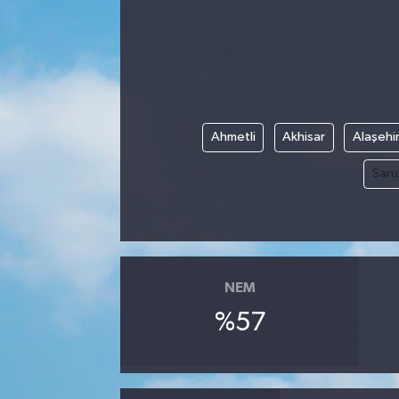
Kadın
Magazin
Yaşam
Ahmetli
Akhisar
Alaşehi
Saru
NEM
%57