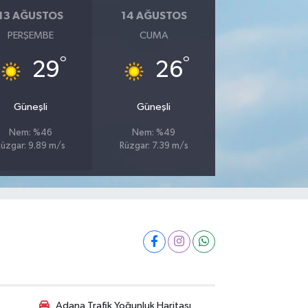
13 AĞUSTOS
14 AĞUSTOS
PERŞEMBE
CUMA
°
°
29
26
Güneşli
Güneşli
Nem: %46
Nem: %49
Rüzgar: 9.89 m/s
Rüzgar: 7.39 m/s
Adana Trafik Yoğunluk Haritası