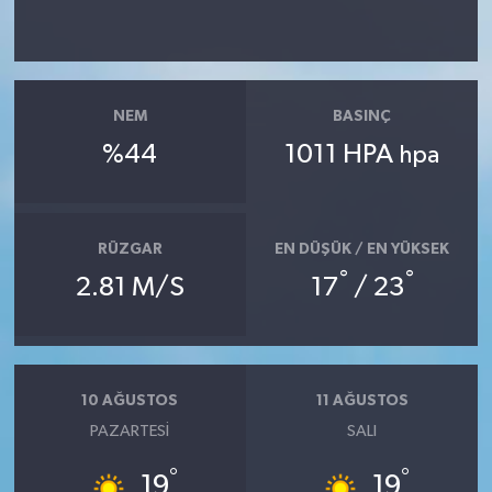
NEM
BASINÇ
%44
1011 HPA
hpa
RÜZGAR
EN DÜŞÜK / EN YÜKSEK
°
°
2.81 M/S
17
/ 23
10 AĞUSTOS
11 AĞUSTOS
PAZARTESI
SALI
°
°
19
19