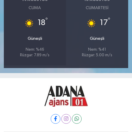
CUMA
CUMARTESI
°
°
18
17
Güneşli
Güneşli
Nem: %46
Nem: %41
Rüzgar: 7.89 m/s
Rüzgar: 5.00 m/s