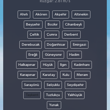
Rüzgar: 2.81 m/s
Ahırlı
Akören
Akşehir
Altınekin
Beyşehir
Bozkır
Cihanbeyli
Çeltik
Çumra
Derbent
Derebucak
Doğanhisar
Emirgazi
Ereğli
Güneysınır
Hadim
Halkapınar
Hüyük
Ilgın
Kadınhanı
Karapınar
Karatay
Kulu
Meram
Sarayönü
Selçuklu
Seydişehir
Taşkent
Tuzlukçu
Yalıhüyük
Yunak