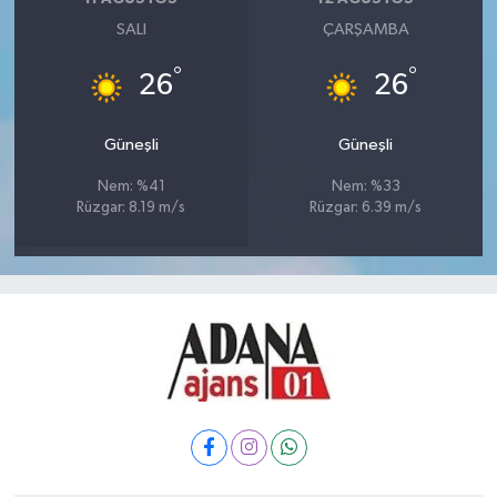
SALI
ÇARŞAMBA
°
°
26
26
Güneşli
Güneşli
Nem: %41
Nem: %33
Rüzgar: 8.19 m/s
Rüzgar: 6.39 m/s