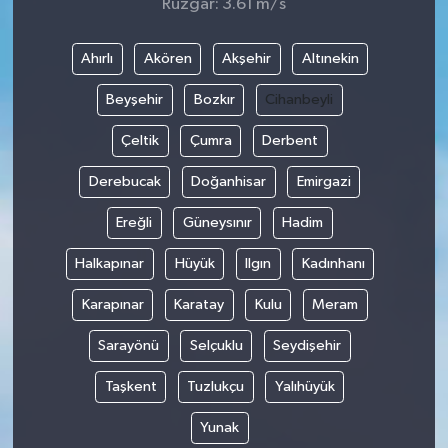
Rüzgar: 3.61 m/s
Ahırlı
Akören
Akşehir
Altınekin
Beyşehir
Bozkır
Cihanbeyli
Çeltik
Çumra
Derbent
Derebucak
Doğanhisar
Emirgazi
Ereğli
Güneysınır
Hadim
Halkapınar
Hüyük
Ilgın
Kadınhanı
Karapınar
Karatay
Kulu
Meram
Sarayönü
Selçuklu
Seydişehir
Taşkent
Tuzlukçu
Yalıhüyük
Yunak