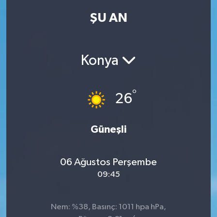
ŞU AN
Kadın
Magazin
Konya
Yaşam
°
26
Güneşli
06 Ağustos Perşembe
09:45
Nem: %38, Basınç: 1011 hpa hPa,