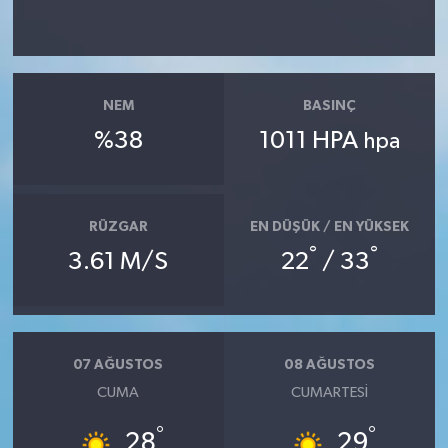
NEM
BASINÇ
%38
1011 HPA
hpa
RÜZGAR
EN DÜŞÜK / EN YÜKSEK
°
°
3.61 M/S
22
/ 33
07 AĞUSTOS
08 AĞUSTOS
CUMA
CUMARTESI
°
°
28
29