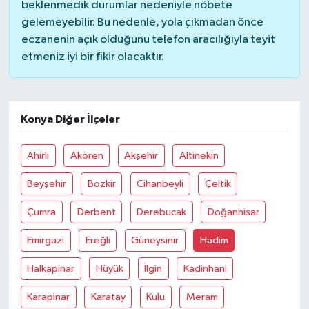
beklenmedik durumlar nedeniyle nöbete
gelemeyebilir. Bu nedenle, yola çıkmadan önce
eczanenin açık olduğunu telefon aracılığıyla teyit
etmeniz iyi bir fikir olacaktır.
Konya Diğer İlçeler
Ahirli
Akören
Akşehir
Altinekin
Beyşehir
Bozkir
Cihanbeyli
Çeltik
Çumra
Derbent
Derebucak
Doğanhisar
Emirgazi
Ereğli
Güneysinir
Hadim
Halkapinar
Hüyük
İlgin
Kadinhani
Karapinar
Karatay
Kulu
Meram