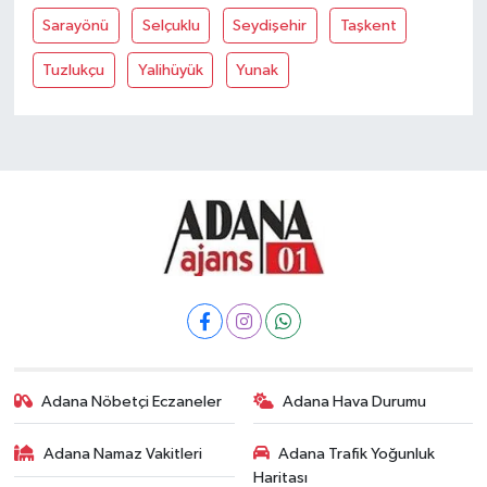
Sarayönü
Selçuklu
Seydişehir
Taşkent
Tuzlukçu
Yalihüyük
Yunak
Adana Nöbetçi Eczaneler
Adana Hava Durumu
Adana Namaz Vakitleri
Adana Trafik Yoğunluk
Haritası