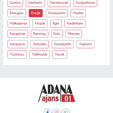
Çumra
Derbent
Derebucak
Doğanhisar
Emirgazi
Ereğli
Güneysinir
Hadim
Halkapinar
Hüyük
İlgin
Kadinhani
Karapinar
Karatay
Kulu
Meram
Sarayönü
Selçuklu
Seydişehir
Taşkent
Tuzlukçu
Yalihüyük
Yunak