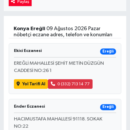
Paylaş
Kadın
Magazin
Konya
Ereğli
09 Ağustos 2026 Pazar
nöbetçi eczane adres, telefon ve konumları
Yaşam
Ekici Eczanesi
Ereğli
EREĞLİ MAHALLESİ ŞEHİT METİN DÜZGÜN
CADDESİ NO:26 1
Yol Tarifi Al
0 (332) 713 14 77
Ender Eczanesi
Ereğli
HACIMUSTAFA MAHALLESİ 91118. SOKAK
NO:22