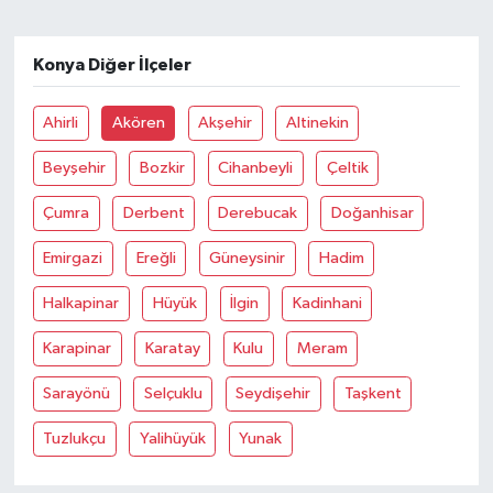
Konya Diğer İlçeler
Ahirli
Akören
Akşehir
Altinekin
Beyşehir
Bozkir
Cihanbeyli
Çeltik
Çumra
Derbent
Derebucak
Doğanhisar
Emirgazi
Ereğli
Güneysinir
Hadim
Halkapinar
Hüyük
İlgin
Kadinhani
Karapinar
Karatay
Kulu
Meram
Sarayönü
Selçuklu
Seydişehir
Taşkent
Tuzlukçu
Yalihüyük
Yunak